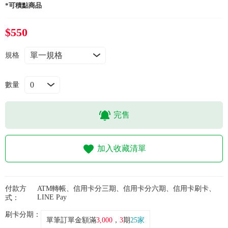
常見問題
*可積點商品
$550
折價券、紅利說明
規格
數量
完售
加入收藏清單
付款方
ATM轉帳、信用卡分三期、信用卡分六期、信用卡刷卡、
LINE Pay
式：
刷卡分期：
單筆訂單金額滿
3,000
，
3
期
25家