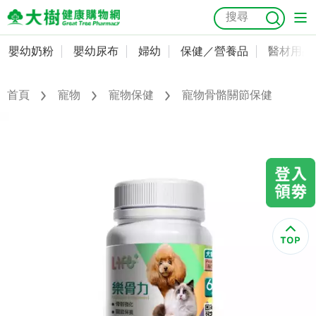
嬰幼奶粉
嬰幼尿布
婦幼
保健／營養品
醫材用品
嬰幼奶粉
會員資料及密碼修改
嬰幼尿布
常用收件人清單
首頁
寵物
寵物保健
寵物骨骼關節保健
抗菌
尿布
大樹獨家
益生菌
魚油
幼兒米餅
貓砂
奶瓶奶嘴
婦幼
訂單查詢
保健／營養品
收藏清單
醫材用品
紅利點數查詢
成人照護
購物金查詢
美容／個人清潔
優惠券領取