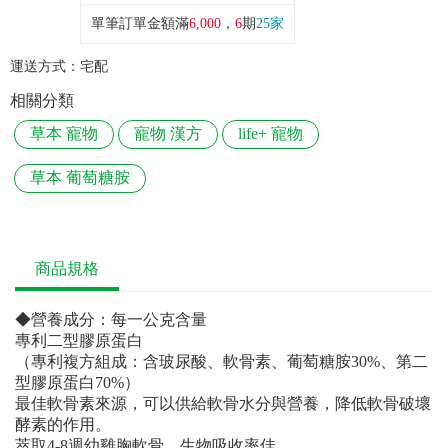
單筆訂單金額滿
6,000
，
6
期
25家
運送方式：
宅配
相關分類
草本 寵物
寵物 漢方
life+ 寵物
草本 葡萄糖胺
商品規格
◆營養成分：每一公克含量
專利二型膠原蛋白
（專利複方組成：含玻尿酸、軟骨素、葡萄糖胺30%、第二
型膠原蛋白70%）
最佳軟骨素來源，可以供給軟骨水分與營養，降低軟骨破壞
酵素的作用。
萃取4-8週幼雞胸軟骨，生物吸收率佳。