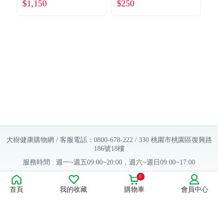
$1,150
$250
$
軟
大樹健康購物網 / 客服電話：0800-678-222 / 330 桃園市桃園區復興路
186號18樓
服務時間 : 週一~週五09:00~20:00，週六~週日09:00~17:00
Copyright © 2016 大樹連鎖藥局. All Rights Reserved.
0
首頁
我的收藏
購物車
會員中心
販售業者資料：
許可執照字號：桃字市藥販字第623202B480 號
藥商名稱：大樹醫藥股份有限公司
藥商地址：桃園市桃園區復興路186號18樓