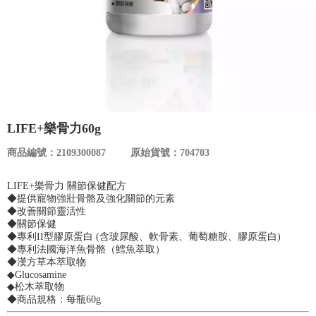
食品／健康食補
優惠券查詢
寵物
登入
名人嚴選
優惠活動
LIFE+樂骨力60g
商品編號：2109300087
原始貨號：704703
關於我們
LIFE+樂骨力 關節保健配方
◆提供寵物強壯骨骼及強化關節的元素
合作提案
◆改善關節靈活性
◆關節保健
◆專利II型膠原蛋白 (含玻尿酸、軟骨素、葡萄糖胺、膠原蛋白)
購物流程
◆專利法國海洋魚骨骼（鱈魚萃取）
◆漢方草本萃取物
◆Glucosamine
會員專區
◆松木萃取物
◆商品規格：每瓶60g