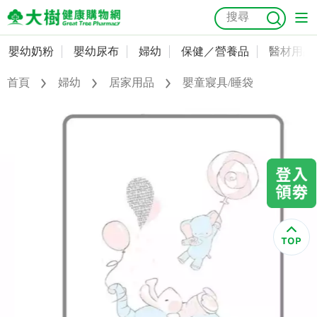
嬰幼奶粉
嬰幼尿布
婦幼
保健／營養品
醫材用品
嬰幼奶粉
會員資料及密碼修改
首頁
婦幼
居家用品
嬰童寢具/睡袋
嬰幼尿布
常用收件人清單
抗菌
尿布
大樹獨家
益生菌
魚油
幼兒米餅
貓砂
奶瓶奶嘴
婦幼
訂單查詢
保健／營養品
收藏清單
醫材用品
紅利點數查詢
成人照護
購物金查詢
美容／個人清潔
優惠券領取