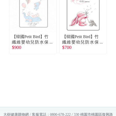
【韓國Petit Bird】竹
【韓國Petit Bird】竹
【
纖維嬰幼兒防水保
纖維嬰幼兒防水保
$900
$700
$
潔床墊/防尿墊 大象
潔床墊/防尿墊（粉
家族100x130cm-廠
紅兔）65*85cm 廠
鵝
商直送
商直送
大樹健康購物網 / 客服電話：0800-678-222 / 330 桃園市桃園區復興路