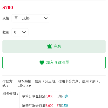
常見問題
$700
折價券、紅利說明
規格
數量
完售
加入收藏清單
付款方
ATM轉帳、信用卡分三期、信用卡分六期、信用卡刷卡、
LINE Pay
式：
刷卡分期：
單筆訂單金額滿
3,000
，
3
期
25家
單筆訂單金額滿
6,000
，
6
期
25家