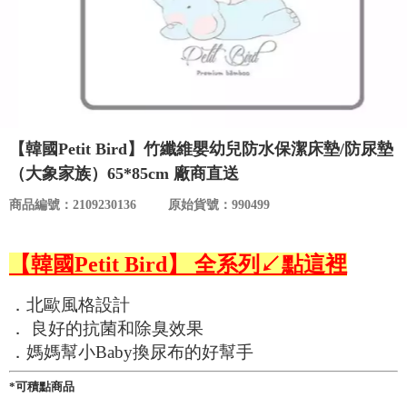
食品／健康食補
優惠券查詢
寵物
登入
名人嚴選
【韓國Petit Bird】竹纖維嬰幼兒防水保潔床墊/防尿墊
優惠活動
（大象家族）65*85cm 廠商直送
商品編號：2109230136
原始貨號：990499
關於我們
【韓國Petit Bird】 全系列↙點這裡
合作提案
．北歐風格設計
購物流程
． 良好的抗菌和除臭效果
．媽媽幫小Baby換尿布的好幫手
會員專區
*可積點商品