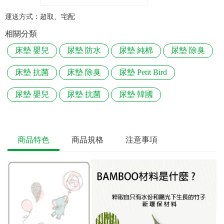
運送方式：
超取、宅配
相關分類
床墊 嬰兒
尿墊 防水
尿墊 純棉
尿墊 除臭
床墊 抗菌
床墊 除臭
尿墊 Petit Bird
尿墊 嬰兒
尿墊 抗菌
尿墊 韓國
商品特色
商品規格
注意事項