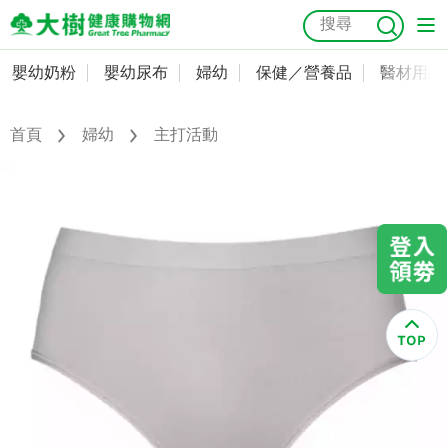
嬰幼奶粉
嬰幼尿布
婦幼
保健／營養品
醫材用品
嬰幼奶粉
會員資料及密碼修改
嬰幼尿布
常用收件人清單
首頁
婦幼
主打活動
抗菌
尿布
大樹獨家
益生菌
魚油
幼兒米餅
貓砂
奶瓶奶嘴
婦幼
訂單查詢
保健／營養品
收藏清單
醫材用品
紅利點數查詢
成人照護
購物金查詢
美容／個人清潔
優惠券領取