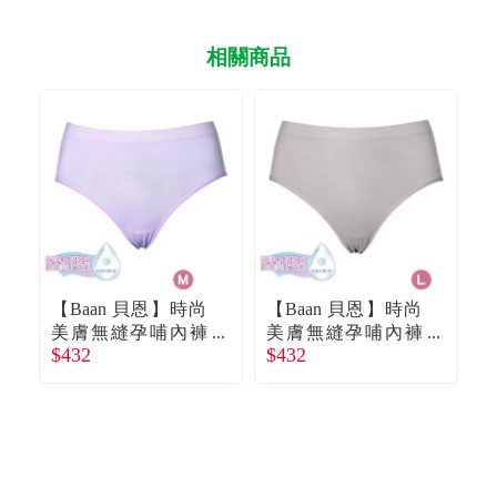
相關商品
【Baan 貝恩】時尚
【Baan 貝恩】時尚
【
美膚無縫孕哺內褲
美膚無縫孕哺內褲
$432
$432
$
／薰衣草紫M
／焦糖L