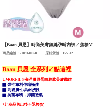
食品／健康食補
優惠券查詢
寵物
登入
名人嚴選
優惠活動
【Baan 貝恩】時尚美膚無縫孕哺內褲／焦糖M
商品編號：2109140068
原始貨號：155512
關於我們
Baan 貝恩 全系列↙點這裡
合作提案
UMORFIL®海洋膠原蛋白胜肽美膚纖維
購物流程
▇ 彈性布料伸縮極佳
▇ 高親膚性/高耐洗性
▇ 抗菌布料，抑菌透氣
會員專區
*此商品售出後不退換貨