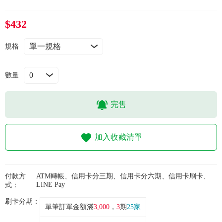
常見問題
$432
折價券、紅利說明
規格
數量
完售
加入收藏清單
付款方
ATM轉帳、信用卡分三期、信用卡分六期、信用卡刷卡、
LINE Pay
式：
刷卡分期：
單筆訂單金額滿
3,000
，
3
期
25家