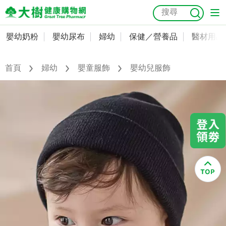
嬰幼奶粉
嬰幼尿布
婦幼
保健／營養品
醫材用品
嬰幼奶粉
會員資料及密碼修改
嬰幼尿布
常用收件人清單
首頁
婦幼
嬰童服飾
嬰幼兒服飾
抗菌
尿布
大樹獨家
益生菌
魚油
幼兒米餅
貓砂
奶瓶奶嘴
婦幼
訂單查詢
保健／營養品
收藏清單
醫材用品
紅利點數查詢
成人照護
購物金查詢
美容／個人清潔
優惠券領取