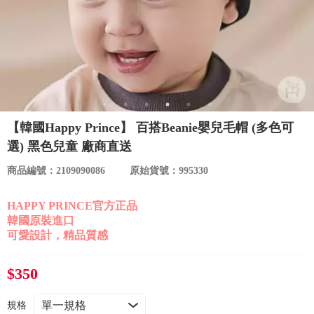
食品／健康食補
優惠券查詢
寵物
登入
名人嚴選
優惠活動
【韓國Happy Prince】 百搭Beanie嬰兒毛帽 (多色可
選) 黑色兒童 廠商直送
關於我們
商品編號：2109090086
原始貨號：995330
合作提案
HAPPY PRINCE官方正品
韓國原裝進口
可愛設計，精品質感
購物流程
$350
會員專區
規格