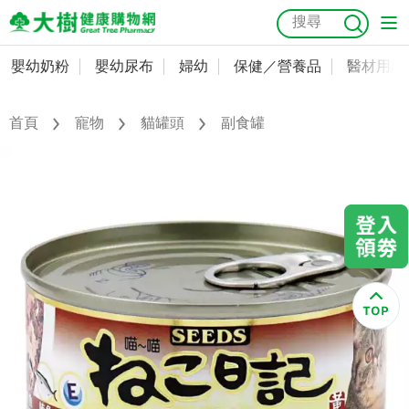
嬰幼奶粉
嬰幼尿布
婦幼
保健／營養品
醫材用品
嬰幼奶粉
會員資料及密碼修改
嬰幼尿布
常用收件人清單
首頁
寵物
貓罐頭
副食罐
抗菌
尿布
大樹獨家
益生菌
魚油
幼兒米餅
貓砂
奶瓶奶嘴
婦幼
訂單查詢
保健／營養品
收藏清單
醫材用品
紅利點數查詢
成人照護
購物金查詢
美容／個人清潔
優惠券領取