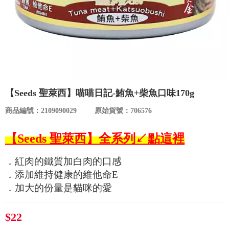
食品／健康食補
優惠券查詢
寵物
登入
名人嚴選
優惠活動
【Seeds 聖萊西】喵喵日記-鮪魚+柴魚口味170g
商品編號：2109090029
原始貨號：706576
關於我們
【Seeds 聖萊西】全系列↙點這裡
合作提案
．紅肉的鐵質加白肉的口感
．添加維持健康的維他命E
購物流程
．加大的份量是貓咪的愛
會員專區
$22