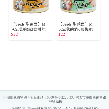
【Seeds 聖萊西】M
【Seeds 聖萊西】M
【
yCat我的貓3號機能
yCat我的貓6號機能
$22
$22
$
餐-鮪魚（85g）
餐-鮪魚+吻仔魚（8
魚
5g）
大樹健康購物網 / 客服電話：0800-678-222 / 330 桃園市桃園區復興路
186號18樓
服務時間 : 週一~週五09:00~20:00，週六~週日09:00~17:00