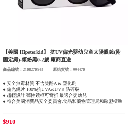
食品／健康食補
優惠券查詢
寵物
登入
名人嚴選
優惠活動
【美國 Hipsterkid】 抗UV偏光嬰幼兒童太陽眼鏡(附
固定繩)-繽紛黑0-2歲 廠商直送
關於我們
商品編號：2108270543
原始貨號：994470
合作提案
● 安全無毒材質 不含雙酚A & 塑化劑
● 偏光鏡片 100%抗UVA&UVB 防碎裂
● 超輕設計 彈性鏡框可彎折 最適合嬰幼兒
購物流程
● 符合美國消費品安全委員會,食品和藥物管理局和歐盟標準
會員專區
$910