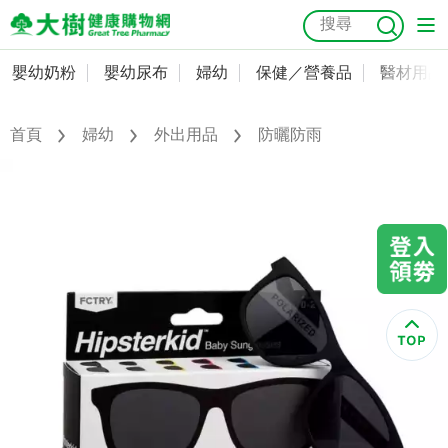
嬰幼奶粉
嬰幼尿布
婦幼
保健／營養品
醫材用品
嬰幼奶粉
會員資料及密碼修改
嬰幼尿布
常用收件人清單
首頁
婦幼
外出用品
防曬防雨
抗菌
尿布
大樹獨家
益生菌
魚油
幼兒米餅
貓砂
奶瓶奶嘴
婦幼
訂單查詢
保健／營養品
收藏清單
醫材用品
紅利點數查詢
成人照護
購物金查詢
美容／個人清潔
優惠券領取