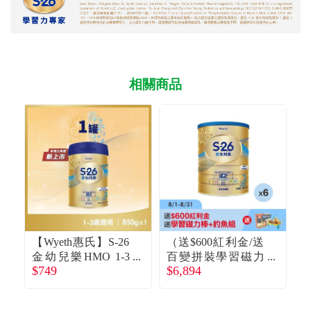
相關商品
【Wyeth惠氏】S-26
（送$600紅利金/送
【
金幼兒樂HMO 1-3
百變拼裝學習磁力
$749
$6,894
歲成長配方（850g
棒+學習釣魚組）
M
$2
／罐）
【Wyeth惠氏】S-26
金幼兒樂HMO 1-3