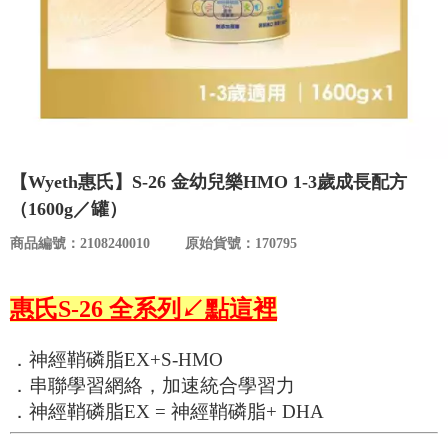
食品／健康食補
優惠券查詢
寵物
登入
名人嚴選
優惠活動
【Wyeth惠氏】S-26 金幼兒樂HMO 1-3歲成長配方
（1600g／罐）
關於我們
商品編號：2108240010
原始貨號：170795
合作提案
惠氏S-26
全系列↙點這裡
購物流程
．神經鞘磷脂EX+S-HMO
．串聯學習網絡，加速統合學習力
會員專區
．神經鞘磷脂EX = 神經鞘磷脂+ DHA