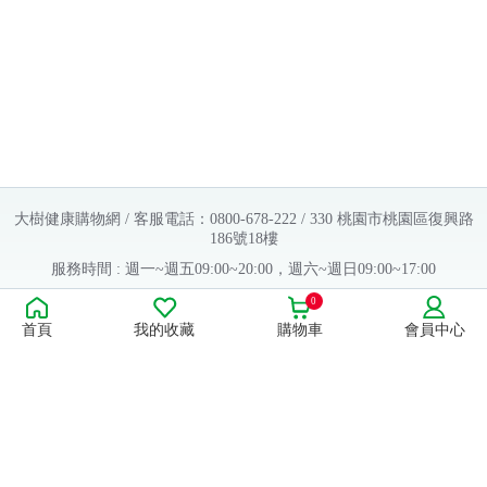
歲成長配方（1600g
X6罐）
大樹健康購物網 / 客服電話：0800-678-222 / 330 桃園市桃園區復興路
186號18樓
服務時間 : 週一~週五09:00~20:00，週六~週日09:00~17:00
Copyright © 2016 大樹連鎖藥局. All Rights Reserved.
0
首頁
我的收藏
購物車
會員中心
販售業者資料：
許可執照字號：桃字市藥販字第623202B480 號
藥商名稱：大樹醫藥股份有限公司
藥商地址：桃園市桃園區復興路186號18樓
食品業者登錄字號：H-112803476-00000-6
康德科技 系統設計