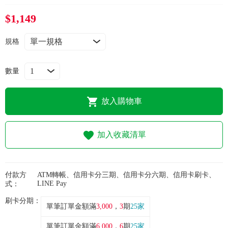
常見問題
$1,149
折價券、紅利說明
規格
數量
放入購物車
加入收藏清單
付款方
ATM轉帳、信用卡分三期、信用卡分六期、信用卡刷卡、
LINE Pay
式：
刷卡分期：
單筆訂單金額滿
3,000
，
3
期
25家
單筆訂單金額滿
6,000
，
6
期
25家