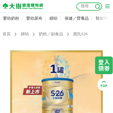
嬰幼奶粉
嬰幼尿布
婦幼
保健／營養品
醫材用品
嬰幼奶粉
會員資料及密碼修改
嬰幼尿布
常用收件人清單
首頁
婦幼
奶粉／副食品
惠氏S26
抗菌
尿布
大樹獨家
益生菌
魚油
幼兒米餅
貓砂
奶瓶奶嘴
婦幼
訂單查詢
保健／營養品
收藏清單
醫材用品
紅利點數查詢
成人照護
購物金查詢
美容／個人清潔
優惠券領取