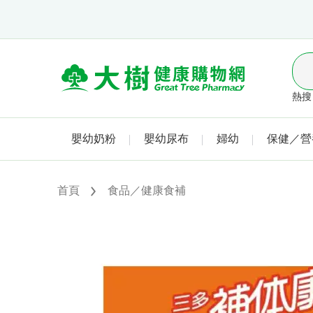
熱搜 
嬰幼奶粉
嬰幼尿布
婦幼
保健／營
首頁
食品／健康食補