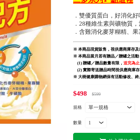
．雙優質蛋白，好消化好
．28種維生素與礦物質
．含難消化麥芽糊精、果
※ 本商品現貨販售，視供應商庫存
※ 本商品當月若有贈品／贈罐之活動
(1) 贈罐／贈品數量有限，
送完為止
(2) 實際寄送贈品時間視供應商
※ 大樹健康購物網保有活動修改、
$498
$599
規格
數量