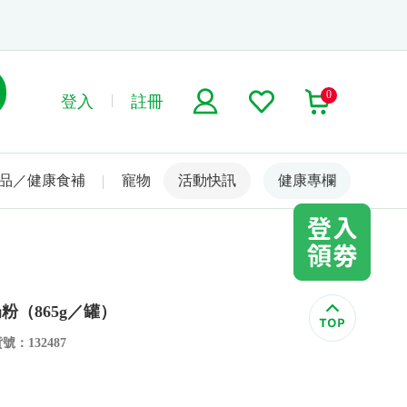
0
登入
註冊
品／健康食補
寵物
活動快訊
名人嚴選
健康專欄
（865g／罐）
號：132487