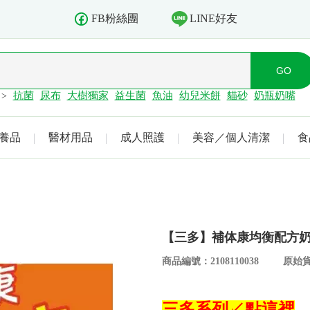
LINE好友
FB粉絲團
抗菌
尿布
大樹獨家
益生菌
魚油
幼兒米餅
貓砂
奶瓶奶嘴
>
養品
醫材用品
成人照護
美容／個人清潔
食
【三多】補体康均衡配方奶粉
商品編號：2108110038
原始貨
三多系列↙點這裡