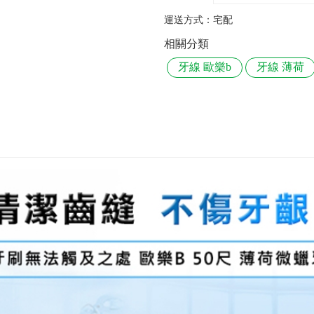
運送方式：
宅配
相關分類
牙線 歐樂b
牙線 薄荷