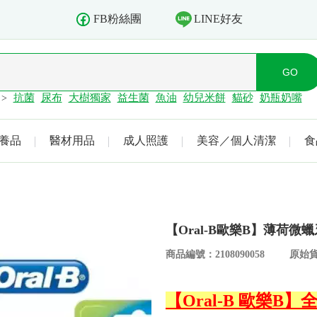
LINE好友
FB粉絲團
抗菌
尿布
大樹獨家
益生菌
魚油
幼兒米餅
貓砂
奶瓶奶嘴
>
養品
醫材用品
成人照護
美容／個人清潔
食
【Oral-B歐樂B】薄荷微
商品編號：2108090058
原始貨
【Oral-B 歐樂B