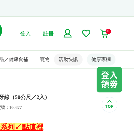
0
登入
註冊
品／健康食補
寵物
活動快訊
名人嚴選
健康專欄
蠟牙線（50公尺／2入）
號：100877
】全系列↙點這裡