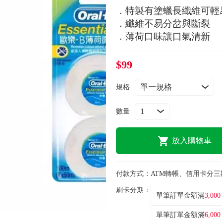
．特製有塗蠟長纖維可輕
．纖維不易分岔與斷裂
．薄荷口味讓口氣清新
$99
規格
數量
放入購物車
付款方式：
ATM轉帳、信用卡分三
刷卡分期：
單筆訂單金額滿
3,000
單筆訂單金額滿
6,000