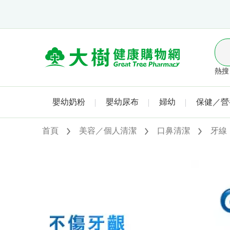
熱搜 
嬰幼奶粉
嬰幼尿布
婦幼
保健／營
首頁
美容／個人清潔
口鼻清潔
牙線