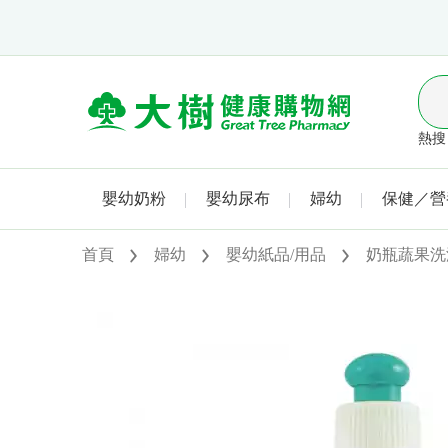
熱搜 
嬰幼奶粉
嬰幼尿布
婦幼
保健／營
首頁
婦幼
嬰幼紙品/用品
奶瓶蔬果洗