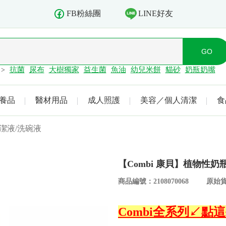
LINE好友
FB粉絲團
抗菌
尿布
大樹獨家
益生菌
魚油
幼兒米餅
貓砂
奶瓶奶嘴
>
養品
醫材用品
成人照護
美容／個人清潔
食
潔液/洗碗液
【Combi 康貝】植物性奶瓶
商品編號：2108070068
原始貨
Combi全系列↙點