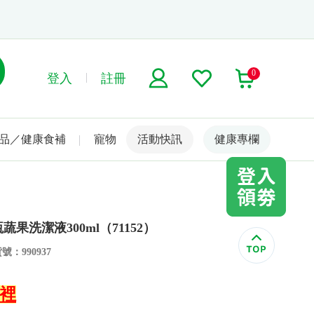
0
登入
註冊
品／健康食補
寵物
活動快訊
名人嚴選
健康專欄
蔬果洗潔液300ml（71152）
號：990937
這裡