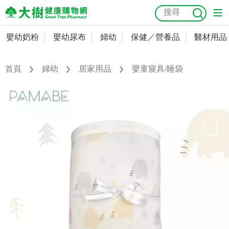
嬰幼奶粉
嬰幼尿布
婦幼
保健／營養品
醫材用品
嬰幼奶粉
會員資料及密碼修改
嬰幼尿布
常用收件人清單
首頁
婦幼
居家用品
嬰童寢具/睡袋
抗菌
尿布
大樹獨家
益生菌
魚油
幼兒米餅
貓砂
奶瓶奶嘴
婦幼
訂單查詢
保健／營養品
收藏清單
醫材用品
紅利點數查詢
成人照護
購物金查詢
美容／個人清潔
優惠券領取