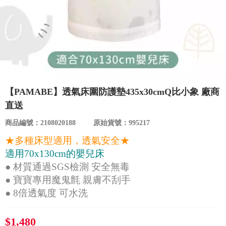
食品／健康食補
優惠券查詢
寵物
登入
名人嚴選
優惠活動
【PAMABE】透氣床圍防護墊435x30cmQ比小象 廠商
直送
關於我們
商品編號：2108020188
原始貨號：995217
★多種床型適用，透氣安全★
合作提案
適用70x130cm的嬰兒床
● 材質通過SGS檢測 安全無毒
購物流程
● 寶寶專用魔鬼氈 親膚不刮手
● 8倍透氣度 可水洗
會員專區
$1,480