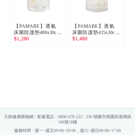
【PAMABE】透氣
【PAMABE】透氣
床圍防護墊400x30c
床圍防護墊435x30c
床
$1,280
$1,480
$
mQ比小象 廠商直送
mHI FIVE北極熊 廠
m
商直送
大樹健康購物網 / 客服電話：0800-678-222 / 330 桃園市桃園區復興路
186號18樓
服務時間 : 週一~週五09:00~20:00，週六~週日09:00~17:00