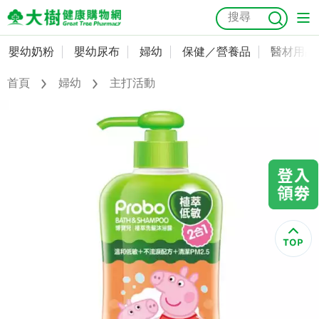
嬰幼奶粉
嬰幼尿布
婦幼
保健／營養品
醫材用品
嬰幼奶粉
會員資料及密碼修改
首頁
婦幼
主打活動
嬰幼尿布
常用收件人清單
抗菌
尿布
大樹獨家
益生菌
魚油
幼兒米餅
貓砂
奶瓶奶嘴
婦幼
訂單查詢
保健／營養品
收藏清單
醫材用品
紅利點數查詢
成人照護
購物金查詢
美容／個人清潔
優惠券領取