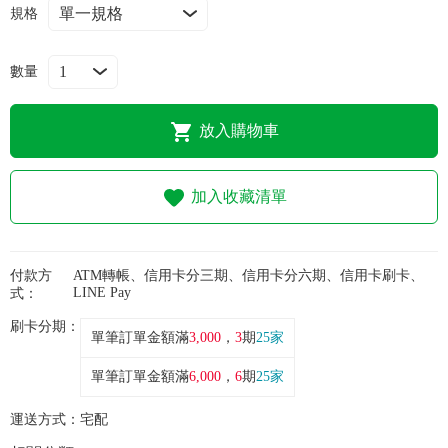
常見問題
規格
折價券、紅利說明
數量
放入購物車
加入收藏清單
付款方
ATM轉帳、信用卡分三期、信用卡分六期、信用卡刷卡、
LINE Pay
式：
刷卡分期：
單筆訂單金額滿
3,000
，
3
期
25家
單筆訂單金額滿
6,000
，
6
期
25家
運送方式：
宅配