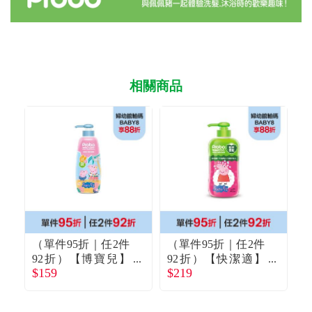
相關商品
（單件95折｜任2件
（單件95折｜任2件
92折）【博寶兒】
92折）【快潔適】
$159
$219
$
柔護洗髮露 佩佩豬
博寶兒植萃低敏洗
（500ml）
髮露 佩佩豬（650m
浴
l）
l