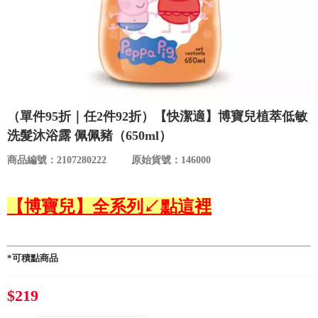
食品／健康食補
優惠券查詢
寵物
登入
名人嚴選
（單件95折｜任2件92折）【快潔適】博寶兒植萃低敏
優惠活動
洗髮沐浴露 佩佩豬（650ml）
商品編號：2107280222
原始貨號：146000
關於我們
【博寶兒】全系列↙點這裡
合作提案
購物流程
*可積點商品
會員專區
$219