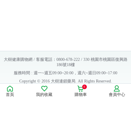
大樹健康購物網 / 客服電話：0800-678-222 / 330 桃園市桃園區復興路
186號18樓
服務時間 : 週一~週五09:00~20:00，週六~週日09:00~17:00
Copyright © 2016 大樹連鎖藥局. All Rights Reserved.
0
販售業者資料：
首頁
我的收藏
購物車
會員中心
許可執照字號：桃字市藥販字第623202B480 號
藥商名稱：大樹醫藥股份有限公司
藥商地址：桃園市桃園區復興路186號18樓
食品業者登錄字號：H-112803476-00000-6
康德科技 系統設計