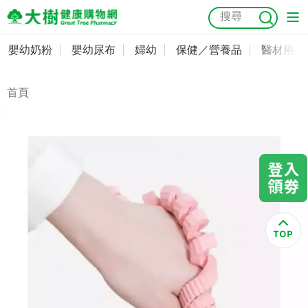
嬰幼奶粉
嬰幼尿布
婦幼
保健／營養品
醫材用品
嬰幼奶粉
會員資料及密碼修改
嬰幼尿布
常用收件人清單
首頁
抗菌
尿布
大樹獨家
益生菌
魚油
幼兒米餅
貓砂
奶瓶奶嘴
婦幼
訂單查詢
保健／營養品
收藏清單
醫材用品
紅利點數查詢
成人照護
購物金查詢
美容／個人清潔
優惠券領取