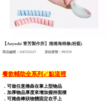
食品／健康食補
優惠券查詢
寵物
登入
名人嚴選
優惠活動
【Aoyoshi 青芳製作所】捲捲海棉條(粉藍)
商品編號：2107252127
原始貨號：993559
關於我們
合作提案
餐飲輔助全系列↙點這裡
購物流程
．可做任意捲曲在掌上型物品
．加厚物品厚度來增加握持面積
會員專區
．可捲曲棒狀物體固定在手上