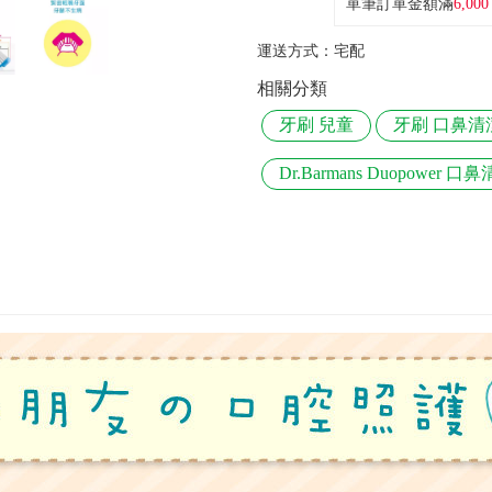
單筆訂單金額滿
6,000
運送方式：
宅配
相關分類
牙刷 兒童
牙刷 口鼻清
Dr.Barmans Duopower 口