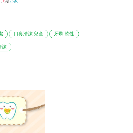
，
6
期
25家
潔
口鼻清潔 兒童
牙刷 軟性
鼻清潔