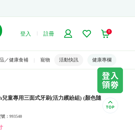
0
登入
註冊
品／健康食補
寵物
活動快訊
名人嚴選
健康專欄
rbrush兒童專用三面式牙刷(活力繽紛組) (顏色隨
號：993540
寸