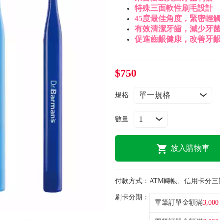
特殊三面軟性刷毛設計
45度最佳角度，緊密輕
有效清潔牙齒，減少牙
促進齒齦健康，改善牙
$750
規格
數量
放入購物車
付款方式：
ATM轉帳、信用卡分三
刷卡分期：
單筆訂單金額滿
3,000