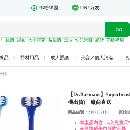
LINE好友
FB粉絲團
抗菌
尿布
大樹獨家
益生菌
魚油
幼兒米餅
貓砂
奶瓶奶嘴
>
養品
醫材用品
成人照護
美容／個人清潔
食
牙刷
【Dr.Barmans】Supe
機出貨) 廠商直送
商品編號：2107252110
原始貨
本產品內含：4入兒童尺
來自挪威美白牙齒利器