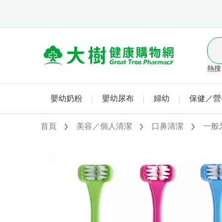
熱搜 
嬰幼奶粉
嬰幼尿布
婦幼
保健／營
首頁
美容／個人清潔
口鼻清潔
一般