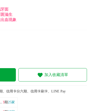
觸牙面
菌斑滋生
齦出血現象
加入收藏清單
期、信用卡分六期、信用卡刷卡、LINE Pay
，
3
期
25家