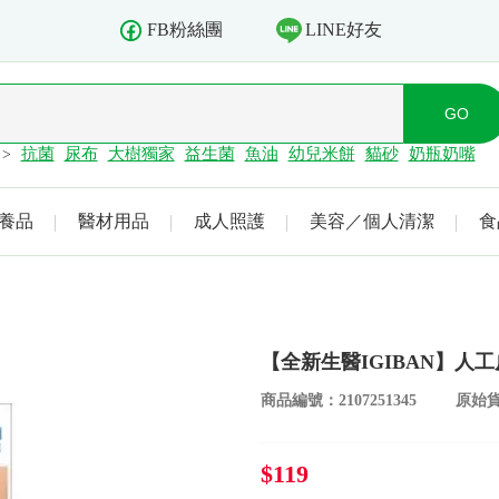
LINE好友
FB粉絲團
抗菌
尿布
大樹獨家
益生菌
魚油
幼兒米餅
貓砂
奶瓶奶嘴
>
養品
醫材用品
成人照護
美容／個人清潔
食
【全新生醫IGIBAN】人工皮親水
商品編號：2107251345
原始貨
$119