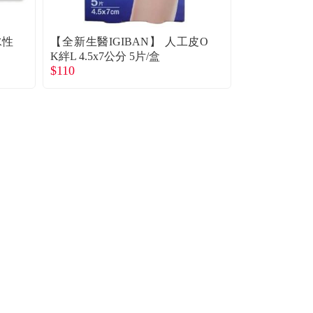
水性
【全新生醫IGIBAN】 人工皮O
【3M】Nexc
K絆L 4.5x7公分 5片/盒
繃-加大型 3.
$110
$139
盒）