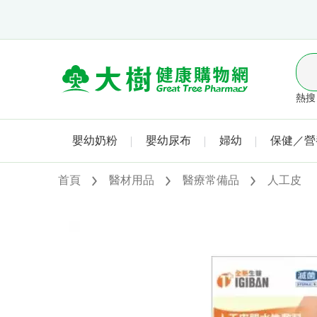
熱搜 
嬰幼奶粉
嬰幼尿布
婦幼
保健／營
首頁
醫材用品
醫療常備品
人工皮