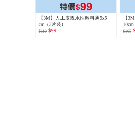
【3M】人工皮親水性敷料薄5x5
【3
cm（3片裝）
10c
$99
$110
$105