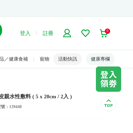
0
登入
註冊
品／健康食補
寵物
活動快訊
名人嚴選
健康專欄
性敷料 ( 5 x 20cm / 2入 )
號：139448