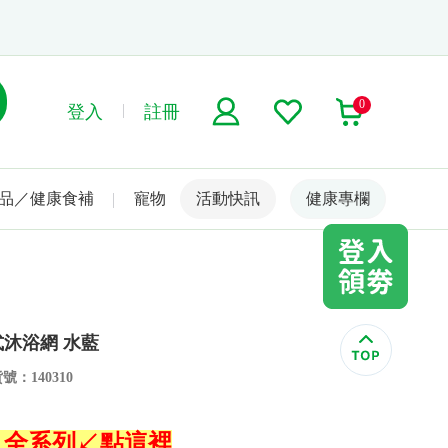
0
登入
註冊
品／健康食補
寵物
活動快訊
名人嚴選
健康專欄
式沐浴網 水藍
號：140310
鵝】全系列↙點這裡