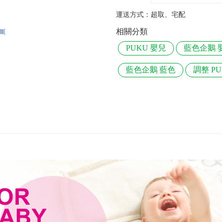
運送方式：
超取、宅配
相關分類
PUKU 嬰兒
藍色企鵝 
藍色企鵝 藍色
調整 PU