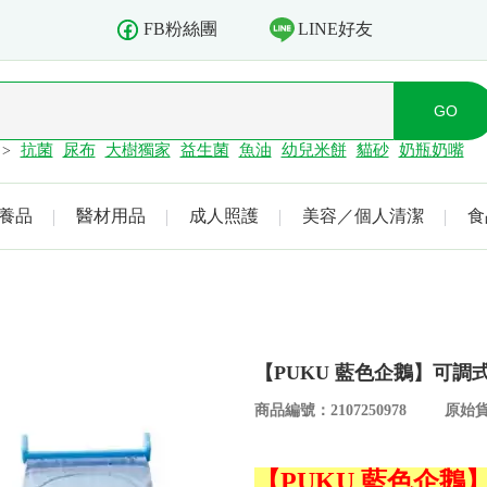
LINE好友
FB粉絲團
抗菌
尿布
大樹獨家
益生菌
魚油
幼兒米餅
貓砂
奶瓶奶嘴
>
養品
醫材用品
成人照護
美容／個人清潔
食
【PUKU 藍色企鵝】可調
商品編號：2107250978
原始貨
【PUKU 藍色企