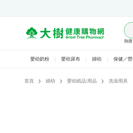
熱搜 
嬰幼奶粉
嬰幼尿布
婦幼
保健／營
首頁
婦幼
嬰幼紙品/用品
洗澡用具