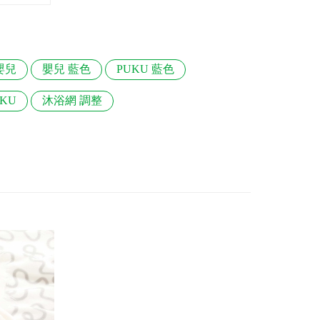
嬰兒
嬰兒 藍色
PUKU 藍色
KU
沐浴網 調整