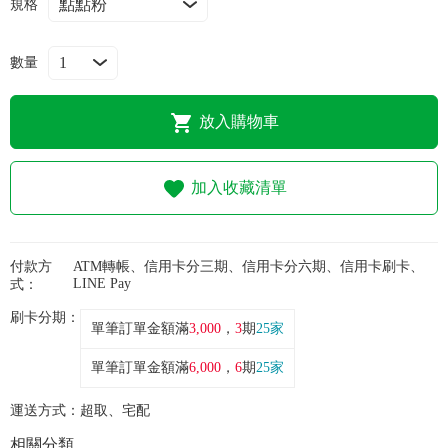
常見問題
規格
折價券、紅利說明
數量
放入購物車
加入收藏清單
付款方
ATM轉帳、信用卡分三期、信用卡分六期、信用卡刷卡、
LINE Pay
式：
刷卡分期：
單筆訂單金額滿
3,000
，
3
期
25家
單筆訂單金額滿
6,000
，
6
期
25家
運送方式：
超取、宅配
相關分類