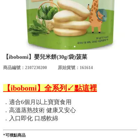
食品／健康食補
優惠券查詢
寵物
登入
名人嚴選
優惠活動
【ibobomi】嬰兒米餅(30g/袋)菠菜
商品編號：2107230200
原始貨號：161614
關於我們
【ibobomi】全系列↙點這裡
合作提案
．適合6個月以上寶寶食用
購物流程
．高溫蒸熟技術 健康又安心
．入口即化 口感軟綿
會員專區
*可積點商品