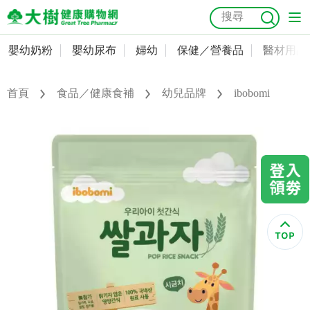
嬰幼奶粉
嬰幼尿布
婦幼
保健／營養品
醫材用品
嬰幼奶粉
會員資料及密碼修改
嬰幼尿布
常用收件人清單
首頁
食品／健康食補
幼兒品牌
ibobomi
抗菌
尿布
大樹獨家
益生菌
魚油
幼兒米餅
貓砂
奶瓶奶嘴
婦幼
訂單查詢
保健／營養品
收藏清單
醫材用品
紅利點數查詢
成人照護
購物金查詢
美容／個人清潔
優惠券領取