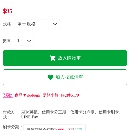
常見問題
$95
折價券、紅利說明
規格
數量
放入購物車
加入收藏清單
活動
食品▼ibobomi_嬰兒米餅_任2件$179
付款方
ATM轉帳、信用卡分三期、信用卡分六期、信用卡刷卡、
LINE Pay
式：
刷卡分期：