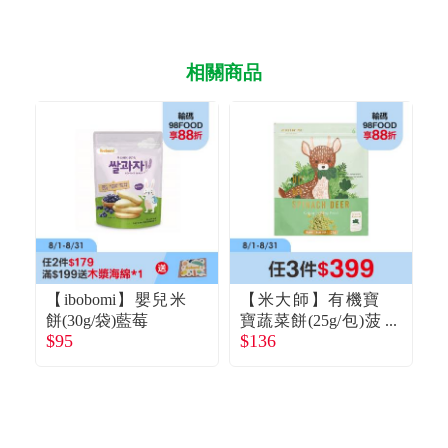
相關商品
【ibobomi】嬰兒米
【米大師】有機寶
【
餅(30g/袋)藍莓
寶蔬菜餅(25g/包)菠
餅
$95
$136
$
菜鹿