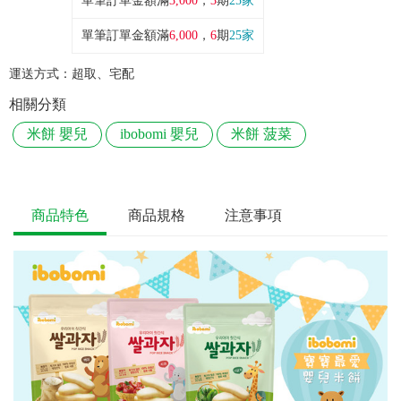
單筆訂單金額滿
3,000
，
3
期
25家
單筆訂單金額滿
6,000
，
6
期
25家
運送方式：
超取、宅配
相關分類
米餅 嬰兒
ibobomi 嬰兒
米餅 菠菜
商品特色
商品規格
注意事項