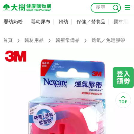
嬰幼奶粉
嬰幼尿布
婦幼
保健／營養品
醫材用品
嬰幼奶粉
會員資料及密碼修改
嬰幼尿布
常用收件人清單
首頁
醫材用品
醫療常備品
透氣／免縫膠帶
抗菌
尿布
大樹獨家
益生菌
魚油
幼兒米餅
貓砂
奶瓶奶嘴
婦幼
訂單查詢
保健／營養品
收藏清單
醫材用品
紅利點數查詢
成人照護
購物金查詢
美容／個人清潔
優惠券領取