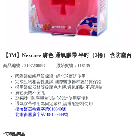
食品／健康食補
優惠券查詢
寵物
登入
名人嚴選
優惠活動
【3M】Nexcare 膚色 通氣膠帶 半吋（2捲） 含防塵台
商品編號：2107230007
原始貨號：118135
關於我們
國際醫療級品質保證, 經全球廣泛使用
完成生物相容性測試,國際醫療器材級品質保證
合作提案
採用醫療器材等級壓克力膠,透氣服貼,不易過敏
膚色美觀不突兀
3M專利"防塵膠台",貼心設計使用更便利
通氣膠帶作用為固定敷料,請搭配敷料使用
購物流程
衛署醫器輸壹字第010340號
北市衛器廣字第108120444號
會員專區
*可積點商品