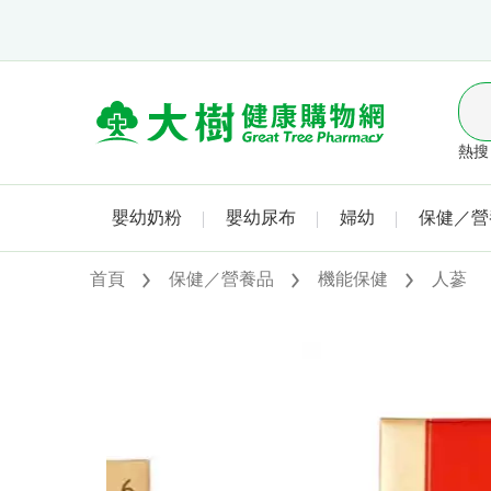
熱搜 
嬰幼奶粉
嬰幼尿布
婦幼
保健／營
首頁
保健／營養品
機能保健
人蔘