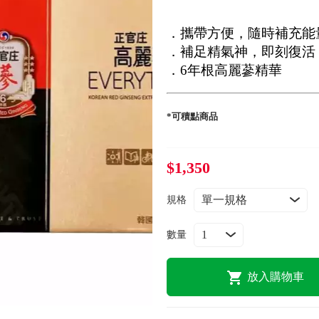
．攜帶方便，隨時補充能
．補足精氣神，即刻復活
．6年根高麗蔘精華
*可積點商品
$1,350
規格
數量
放入購物車