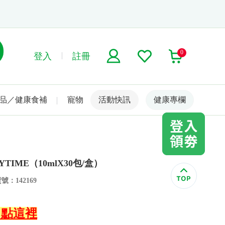
0
登入
註冊
品／健康食補
寵物
活動快訊
名人嚴選
健康專欄
IME（10mlX30包/盒）
號：142169
↙點這裡