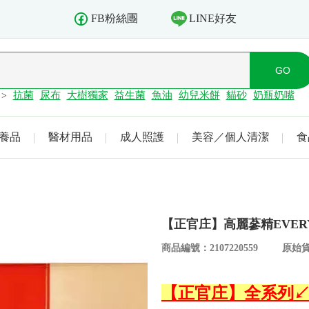
LINE好友
FB粉絲團
抗菌
尿布
大樹獨家
益生菌
魚油
幼兒米餅
貓砂
奶瓶奶嘴
>
養品
醫材用品
成人照護
美容／個人清潔
食
【正官庄】高麗蔘精EVERYT
商品編號：2107220559
原始貨
【正官庄】全系列