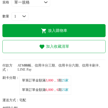
常見問題
規格
折價券、紅利說明
數量
放入購物車
加入收藏清單
付款方
ATM轉帳、信用卡分三期、信用卡分六期、信用卡刷卡、
LINE Pay
式：
刷卡分期：
單筆訂單金額滿
3,000
，
3
期
25家
單筆訂單金額滿
6,000
，
6
期
25家
運送方式：
宅配