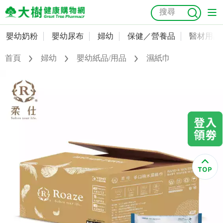
嬰幼奶粉
嬰幼尿布
婦幼
保健／營養品
醫材用品
嬰幼奶粉
會員資料及密碼修改
首頁
婦幼
嬰幼紙品/用品
濕紙巾
嬰幼尿布
常用收件人清單
抗菌
尿布
大樹獨家
益生菌
魚油
幼兒米餅
貓砂
奶瓶奶嘴
婦幼
訂單查詢
保健／營養品
收藏清單
醫材用品
紅利點數查詢
成人照護
購物金查詢
美容／個人清潔
優惠券領取