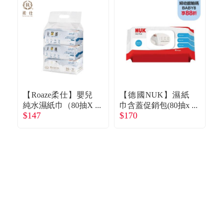
【Roaze柔仕】嬰兒
【德國NUK】濕紙
(
純水濕紙巾（80抽X
巾含蓋促銷包(80抽x
本
$147
$170
$
3包）
3包)
u
紙