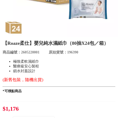
食品／健康食補
優惠券查詢
寵物
登入
名人嚴選
【Roaze柔仕】嬰兒純水濕紙巾（80抽X24包／箱）
優惠活動
商品編號：2605220001
原始貨號：196390
關於我們
極致柔軟濕紙巾
醫療級安心製程
鎖水封蓋設計
合作提案
(新舊包裝，隨機出貨)
購物流程
*可積點商品
會員專區
$1,176