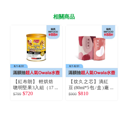
相關商品
【紅布朗】 輕烘焙
【炆久之芯】滴紅
聰明堅果3入組（17
豆(80ml*5包/盒)廠
花
$720
$810
$
0gX3入）廠商直送
商直送
$799
$900