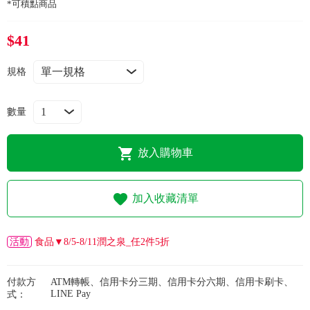
常見問題
*可積點商品
$41
折價券、紅利說明
規格
數量
放入購物車
加入收藏清單
活動
食品▼8/5-8/11潤之泉_任2件5折
付款方
ATM轉帳、信用卡分三期、信用卡分六期、信用卡刷卡、
LINE Pay
式：