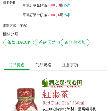
刷卡分期：
單筆訂單金額滿
3,000
，
3
期
25家
單筆訂單金額滿
6,000
，
6
期
25家
運送方式：
宅配
相關分類
茶飲 HACCP
茶飲 天然
茶飲 無添加
商品特色
商品規格
注意事項