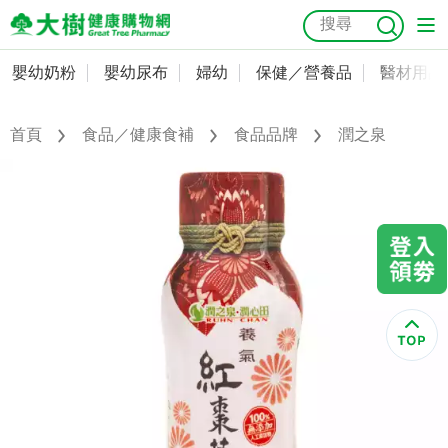
嬰幼奶粉
嬰幼尿布
婦幼
保健／營養品
醫材用品
嬰幼奶粉
會員資料及密碼修改
嬰幼尿布
常用收件人清單
首頁
食品／健康食補
食品品牌
潤之泉
抗菌
尿布
大樹獨家
益生菌
魚油
幼兒米餅
貓砂
奶瓶奶嘴
婦幼
訂單查詢
保健／營養品
收藏清單
醫材用品
紅利點數查詢
成人照護
購物金查詢
美容／個人清潔
優惠券領取