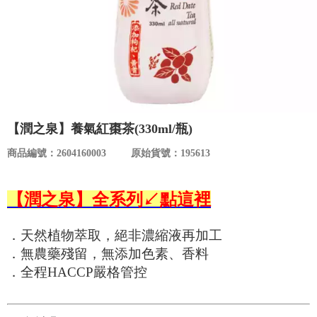
食品／健康食補
優惠券查詢
寵物
登入
名人嚴選
優惠活動
【潤之泉】養氣紅棗茶(330ml/瓶)
商品編號：2604160003
原始貨號：195613
關於我們
【潤之泉】全系列↙點這裡
合作提案
．天然植物萃取，絕非濃縮液再加工
購物流程
．無農藥殘留，無添加色素、香料
．全程HACCP嚴格管控
會員專區