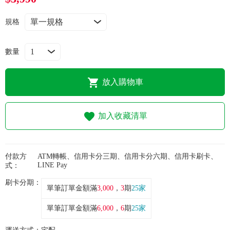
常見問題
規格
折價券、紅利說明
數量
放入購物車
加入收藏清單
付款方
ATM轉帳、信用卡分三期、信用卡分六期、信用卡刷卡、
LINE Pay
式：
刷卡分期：
單筆訂單金額滿
3,000
，
3
期
25家
單筆訂單金額滿
6,000
，
6
期
25家