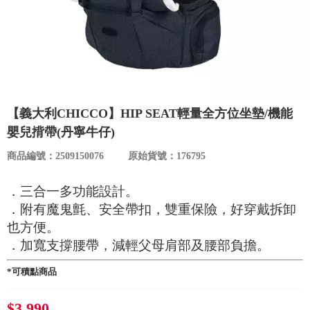
食品／健康食補
優惠券查詢
寵物
登入
名人嚴選
【義大利CHICCO】HIP SEAT輕量全方位坐墊/機能
優惠活動
嬰兒揹帶(丹寧牛仔)
商品編號：2509150076
原始貨號：176795
關於我們
．三合一多功能設計。
合作提案
．附有魔鬼氈、安全帶扣，雙重保險，好穿戴拆卸
也方便。
購物流程
．加寬支撐腰帶，減輕父母肩部及腰部負擔。
*可積點商品
會員專區
$3,990