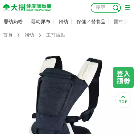
嬰幼奶粉
嬰幼尿布
婦幼
保健／營養品
醫材用品
嬰幼奶粉
會員資料及密碼修改
首頁
婦幼
主打活動
嬰幼尿布
常用收件人清單
抗菌
尿布
大樹獨家
益生菌
魚油
幼兒米餅
貓砂
奶瓶奶嘴
婦幼
訂單查詢
保健／營養品
收藏清單
醫材用品
紅利點數查詢
成人照護
購物金查詢
美容／個人清潔
優惠券領取