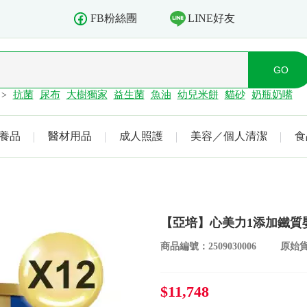
LINE好友
FB粉絲團
抗菌
尿布
大樹獨家
益生菌
魚油
幼兒米餅
貓砂
奶瓶奶嘴
>
養品
醫材用品
成人照護
美容／個人清潔
食
【亞培】心美力1添加鐵質嬰
商品編號：2509030006
原始貨號
$11,748