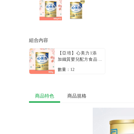
組合內容
【亞培】心美力1添
加鐵質嬰兒配方食品
（800g／罐） + -單
數量：12
一規格
商品特色
商品規格