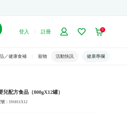
0
登入
註冊
品／健康食補
寵物
活動快訊
名人嚴選
健康專欄
兒配方食品（800gX12罐）
：191011X12