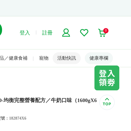
0
登入
註冊
品／健康食補
寵物
活動快訊
名人嚴選
健康專欄
O-均衡完整營養配方／牛奶口味（1600gX6
號：182874X6