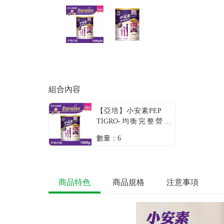
組合內容
【亞培】小安素PEP
TIGRO-均衡完整營
養配方／牛奶口味
數量：6
（1600g／罐） + -單
一規格
商品特色
商品規格
注意事項