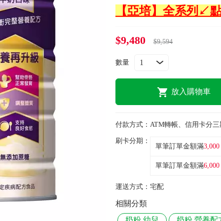
【亞培】全系列↙
$9,480
$9,594
數量
放入購物車
付款方式：
ATM轉帳、信用卡分三
刷卡分期：
單筆訂單金額滿
3,000
單筆訂單金額滿
6,000
運送方式：
宅配
相關分類
奶粉 幼兒
奶粉 營養配