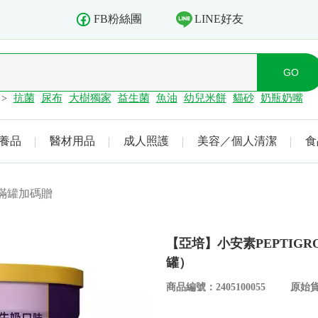
LINE好友
FB粉絲團
抗菌
尿布
大樹獨家
益生菌
魚油
幼兒米餅
貓砂
奶瓶奶嘴
>
養品
醫材用品
成人照護
美容／個人清潔
食
購滿罐加碼贈
【亞培】小安素PEPTIGR
罐）
商品編號：2405100055
原始貨