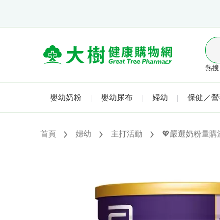
熱搜 
嬰幼奶粉
嬰幼尿布
婦幼
保健／營
首頁
婦幼
主打活動
💖嚴選奶粉量