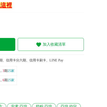
點這裡
加入收藏清單
期、信用卡分六期、信用卡刷卡、LINE Pay
，
3
期
25家
，
6
期
25家
方
安素 亞培
奶粉 亞培
亞培 幼兒