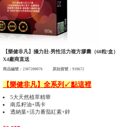
食品／健康食補
優惠券查詢
寵物
登入
名人嚴選
優惠活動
【樂健非凡】攝力壯-男性活力複方膠囊（60粒/盒）
X4廠商直送
關於我們
商品編號：2307200076
原始貨號：918672
合作提案
【樂健非凡】全系列↙點這裡
5大天然植萃精華
購物流程
南瓜籽油+瑪卡
透納葉+活力番茄紅素+鋅
會員專區