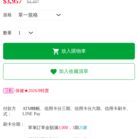
$3,957
常見問題
$4,497
規格
折價券、紅利說明
數量
放入購物車
加入收藏清單
活動
保健★2026/8特賣
付款方
ATM轉帳、信用卡分三期、信用卡分六期、信用卡刷卡、
LINE Pay
式：
刷卡分期：
單筆訂單金額滿
3,000
，
3
期
25家