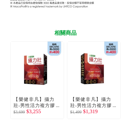
相關商品
【樂健非凡】攝力
【樂健非凡】攝力
壯-男性活力複方膠
壯-男性活力複方膠
$3,255
$1,319
囊（60粒/盒）X3廠
囊（60粒/盒）廠商
囊
$3,699
$1,499
$6
商直送
直送