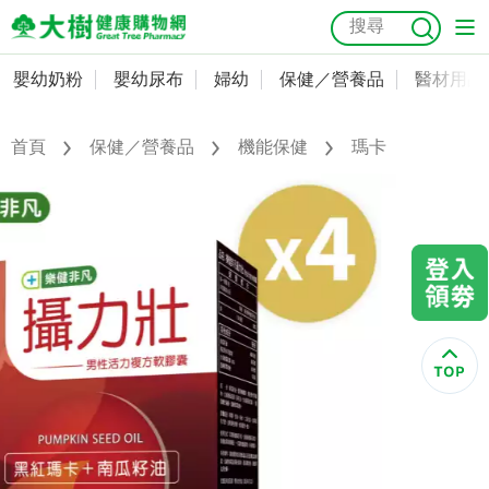
嬰幼奶粉
嬰幼尿布
婦幼
保健／營養品
醫材用品
嬰幼奶粉
會員資料及密碼修改
嬰幼尿布
常用收件人清單
首頁
保健／營養品
機能保健
瑪卡
抗菌
尿布
大樹獨家
益生菌
魚油
幼兒米餅
貓砂
奶瓶奶嘴
婦幼
訂單查詢
保健／營養品
收藏清單
醫材用品
紅利點數查詢
成人照護
購物金查詢
美容／個人清潔
優惠券領取