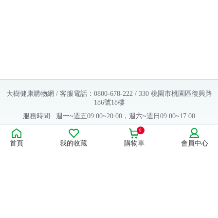
大樹健康購物網 / 客服電話：0800-678-222 / 330 桃園市桃園區復興路
186號18樓
服務時間 : 週一~週五09:00~20:00，週六~週日09:00~17:00
Copyright © 2016 大樹連鎖藥局. All Rights Reserved.
0
首頁
我的收藏
購物車
會員中心
販售業者資料：
許可執照字號：桃字市藥販字第623202B480 號
藥商名稱：大樹醫藥股份有限公司
藥商地址：桃園市桃園區復興路186號18樓
食品業者登錄字號：H-112803476-00000-6
康德科技 系統設計