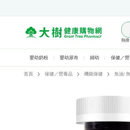
熱搜 
嬰幼奶粉
嬰幼尿布
婦幼
保健／營
首頁
保健／營養品
機能保健
魚油/ 