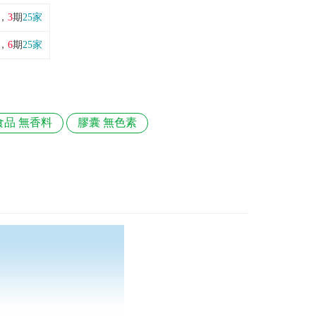
，
3
期
25家
，
6
期
25家
食品 無香料
膠囊 無色素