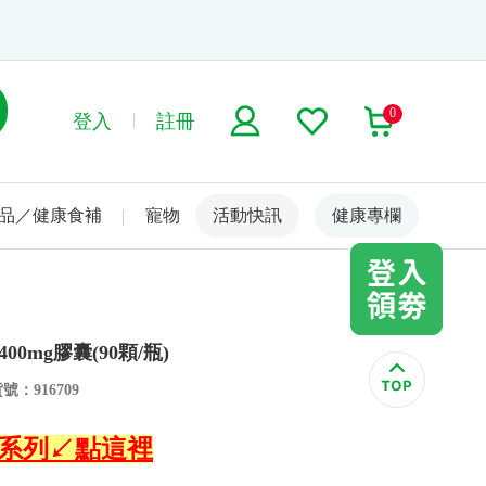
0
登入
註冊
品／健康食補
寵物
活動快訊
名人嚴選
健康專欄
00mg膠囊(90顆/瓶)
號：916709
】全系列↙點這裡