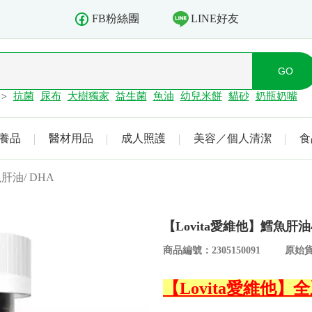
LINE好友
FB粉絲團
抗菌
尿布
大樹獨家
益生菌
魚油
幼兒米餅
貓砂
奶瓶奶嘴
>
養品
醫材用品
成人照護
美容／個人清潔
食
魚肝油/ DHA
【Lovita愛維他】鱈魚肝油4
商品編號：2305150091
原始貨
【Lovita愛維他