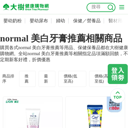
嬰幼奶粉
嬰幼尿布
婦幼
保健／營養品
醫材用品
嬰幼奶粉
會員資料及密碼修改
normal 美白牙膏推薦相關商品
嬰幼尿布
常用收件人清單
抗菌
尿布
大樹獨家
益生菌
魚油
幼兒米餅
貓砂
購買各式normal 美白牙膏推薦等用品、保健保養品都在大樹健康
奶瓶奶嘴
婦幼
訂單查詢
購物網。全站normal 美白牙膏推薦等相關指定品項滿額回饋，不
定期新客好禮，折價優惠
保健／營養品
收藏清單
商品排
推
最
價格(低
價格(高
序
薦
新
至高)
至低)
醫材用品
紅利點數查詢
成人照護
購物金查詢
美容／個人清潔
優惠券領取