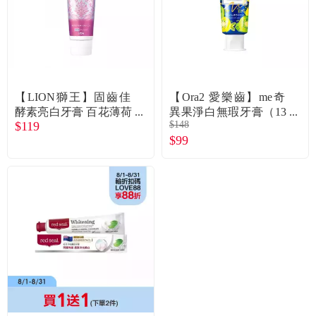
食品／健康食補
優惠券查詢
寵物
登入
名人嚴選
【LION獅王】固齒佳
【Ora2 愛樂齒】me奇
酵素亮白牙膏 百花薄荷
異果淨白無瑕牙膏（13
$119
$148
優惠活動
130g
0g）奇異果薄荷香
$99
關於我們
合作提案
購物流程
會員專區