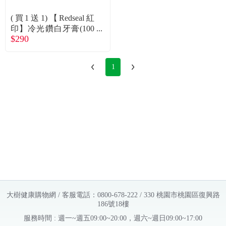
常見問題
(買1送1)【Redseal紅
印】冷光鑽白牙膏(100
折價券、紅利說明
$290
g)
1
大樹健康購物網 / 客服電話：0800-678-222 / 330 桃園市桃園區復興路
186號18樓
服務時間 : 週一~週五09:00~20:00，週六~週日09:00~17:00