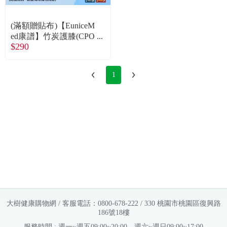
(滿額贈貼布)【EuniceM
ed康譜】竹炭護膝(CPO
$290
-1603)XL
1
大樹健康購物網 / 客服電話：0800-678-222 / 330 桃園市桃園區復興路
186號18樓
服務時間 : 週一~週五09:00~20:00，週六~週日09:00~17:00