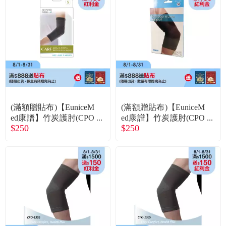
食品／健康食補
優惠券查詢
寵物
登入
名人嚴選
優惠活動
(滿額贈貼布)【EuniceM
(滿額贈貼布)【EuniceM
關於我們
ed康譜】竹炭護肘(CPO
ed康譜】竹炭護肘(CPO
$250
$250
-1305)S
-1305)M
合作提案
購物流程
會員專區