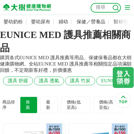
嬰幼奶粉
嬰幼尿布
婦幼
保健／營養品
醫材用品
嬰幼奶粉
會員資料及密碼修改
EUNICE MED 護具推薦相關商
嬰幼尿布
常用收件人清單
抗菌
尿布
大樹獨家
益生菌
魚油
幼兒米餅
貓砂
品
奶瓶奶嘴
婦幼
訂單查詢
購買各式EUNICE MED 護具推薦等用品、保健保養品都在大樹
健康購物網。全站EUNICE MED 護具推薦等相關指定品項滿額
回饋，不定期新客好禮，折價優惠
保健／營養品
收藏清單
護具 舒緩
護具 透氣
護具 竹炭
EUNICE MED
醫材用品
紅利點數查詢
商品排
推
最
價格(低
價格(高
成人照護
購物金查詢
序
薦
新
至高)
至低)
美容／個人清潔
優惠券領取