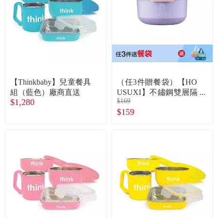
食品／健康食補
優惠券查詢
寵物
登入
名人嚴選
【Thinkbaby】兒童餐具
（任3件贈餐袋）【HO
優惠活動
組（藍色）廠商直送
USUXI】不鏽鋼雙層隔
$1,280
$169
熱碗-420ml (粉紫)
$159
關於我們
合作提案
購物流程
會員專區