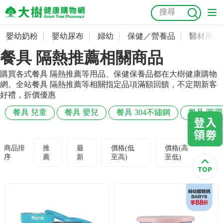
嬰幼奶粉
嬰幼尿布
婦幼
保健／營養品
醫材用品
嬰幼奶粉
會員資料及密碼修改
餐具 隔熱推薦相關商品
嬰幼尿布
常用收件人清單
抗菌
尿布
大樹獨家
益生菌
魚油
幼兒米餅
貓砂
購買各式餐具 隔熱推薦等用品、保健保養品都在大樹健康購物
網。全站餐具 隔熱推薦等相關指定品項滿額回饋，不定期新客
奶瓶奶嘴
婦幼
訂單查詢
好禮，折價優惠
餐具 兒童
餐具 嬰兒
餐具 304不鏽鋼
餐具 圓潤
保健／營養品
收藏清單
醫材用品
紅利點數查詢
商品排
推
最
價格(低
價格(高
序
薦
新
至高)
至低)
成人照護
購物金查詢
美容／個人清潔
優惠券領取