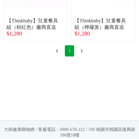
常見問題
折價券、紅利說明
【Thinkbaby】兒童餐具
【Thinkbaby】兒童餐具
組（粉紅色）廠商直送
組（檸檬黃）廠商直送
$1,280
$1,280
1
大樹健康購物網 / 客服電話：0800-678-222 / 330 桃園市桃園區復興路
186號18樓