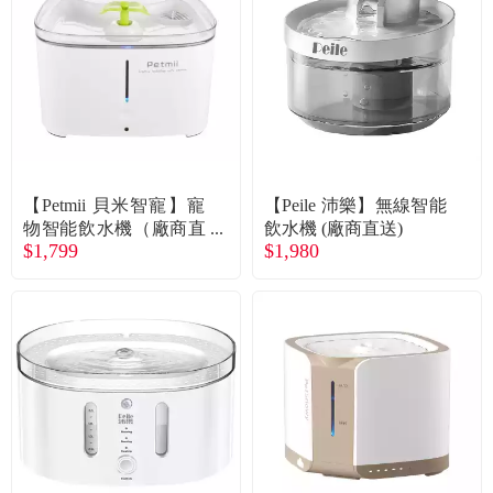
食品／健康食補
優惠券查詢
寵物
登入
名人嚴選
優惠活動
【Petmii 貝米智寵】寵
【Peile 沛樂】無線智能
物智能飲水機（廠商直
飲水機 (廠商直送)
$1,799
$1,980
送）
關於我們
合作提案
購物流程
會員專區