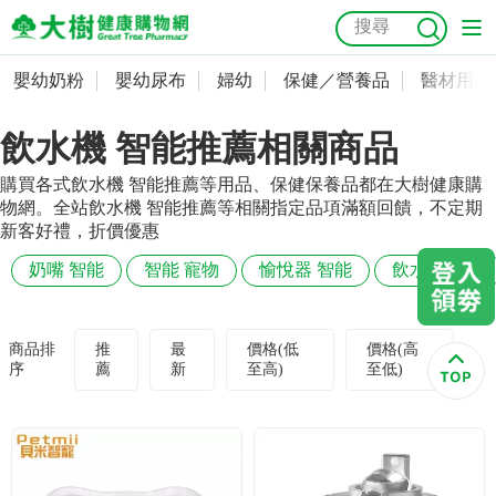
嬰幼奶粉
嬰幼尿布
婦幼
保健／營養品
醫材用品
嬰幼奶粉
會員資料及密碼修改
飲水機 智能推薦相關商品
嬰幼尿布
常用收件人清單
抗菌
尿布
大樹獨家
益生菌
魚油
幼兒米餅
貓砂
購買各式飲水機 智能推薦等用品、保健保養品都在大樹健康購
奶瓶奶嘴
婦幼
訂單查詢
物網。全站飲水機 智能推薦等相關指定品項滿額回饋，不定期
新客好禮，折價優惠
保健／營養品
收藏清單
奶嘴 智能
智能 寵物
愉悅器 智能
飲水機 寵物
醫材用品
紅利點數查詢
商品排
推
最
價格(低
價格(高
序
薦
新
至高)
至低)
成人照護
購物金查詢
美容／個人清潔
優惠券領取