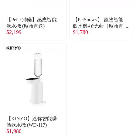
常見問題
折價券、紅利說明
【Peile 沛樂】感應智能
【PetSnowy】 寵物智能
飲水機 (廠商直送)
飲水機-極光藍（廠商直
$2,199
$1,780
送）
【KINYO】迷你智能瞬
熱飲水機 (WD-117)
$1,980