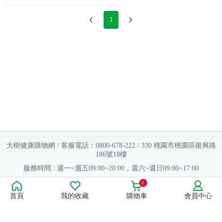
1
大樹健康購物網 / 客服電話：0800-678-222 / 330 桃園市桃園區復興路
186號18樓
服務時間 : 週一~週五09:00~20:00，週六~週日09:00~17:00
Copyright © 2016 大樹連鎖藥局. All Rights Reserved.
0
首頁
我的收藏
購物車
會員中心
販售業者資料：
許可執照字號：桃字市藥販字第623202B480 號
藥商名稱：大樹醫藥股份有限公司