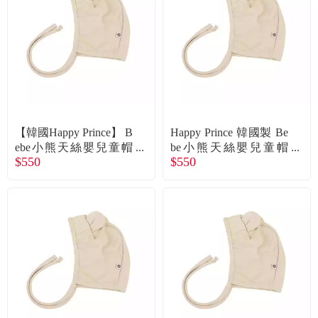
食品／健康食補
優惠券查詢
寵物
登入
名人嚴選
優惠活動
【韓國Happy Prince】 B
Happy Prince 韓國製 Be
ebe小熊天絲嬰兒童帽
be小熊天絲嬰兒童帽
$550
$550
(兩色可選) 奶白46 廠商
(兩色可選) 奶白48 廠商
關於我們
直送
直送
合作提案
購物流程
會員專區