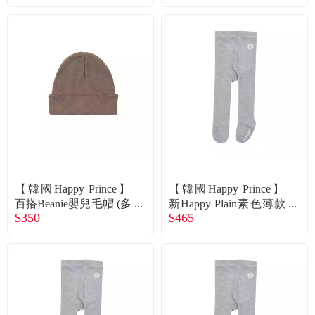
直送
商直送
【韓國Happy Prince】
【韓國Happy Prince】
百搭Beanie嬰兒毛帽 (多
新Happy Plain素色薄款
$350
$465
色可選) 粉色兒童 廠商
嬰兒童褲襪 (2色 尺寸可
直送
選 / 白S) 廠商直送