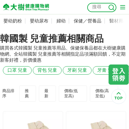
嬰幼奶粉
嬰幼尿布
婦幼
保健／營養品
醫材用品
嬰幼奶粉
會員資料及密碼修改
韓國製 兒童推薦相關商品
嬰幼尿布
常用收件人清單
抗菌
尿布
大樹獨家
益生菌
魚油
幼兒米餅
貓砂
購買各式韓國製 兒童推薦等用品、保健保養品都在大樹健康購
奶瓶奶嘴
婦幼
訂單查詢
物網。全站韓國製 兒童推薦等相關指定品項滿額回饋，不定期
新客好禮，折價優惠
保健／營養品
收藏清單
口罩 兒童
背包 兒童
牙刷 兒童
牙膏 兒童
醫材用品
紅利點數查詢
商品排
推
最
價格(低
價格(高
序
薦
新
至高)
至低)
成人照護
購物金查詢
美容／個人清潔
優惠券領取