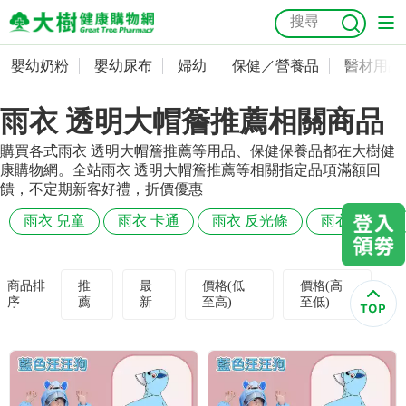
嬰幼奶粉
嬰幼尿布
婦幼
保健／營養品
醫材用品
嬰幼奶粉
會員資料及密碼修改
雨衣 透明大帽簷推薦相關商品
嬰幼尿布
常用收件人清單
抗菌
尿布
大樹獨家
益生菌
魚油
幼兒米餅
貓砂
購買各式雨衣 透明大帽簷推薦等用品、保健保養品都在大樹健
奶瓶奶嘴
婦幼
訂單查詢
康購物網。全站雨衣 透明大帽簷推薦等相關指定品項滿額回
饋，不定期新客好禮，折價優惠
保健／營養品
收藏清單
雨衣 兒童
雨衣 卡通
雨衣 反光條
雨衣 高領口
醫材用品
紅利點數查詢
商品排
推
最
價格(低
價格(高
序
薦
新
至高)
至低)
成人照護
購物金查詢
美容／個人清潔
優惠券領取