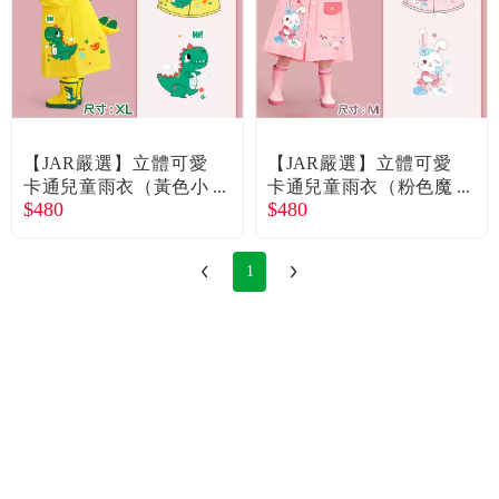
【JAR嚴選】立體可愛
【JAR嚴選】立體可愛
卡通兒童雨衣（黃色小
卡通兒童雨衣（粉色魔
$480
$480
恐龍）（XL）廠商直送
法兔）（M）廠商直送
1