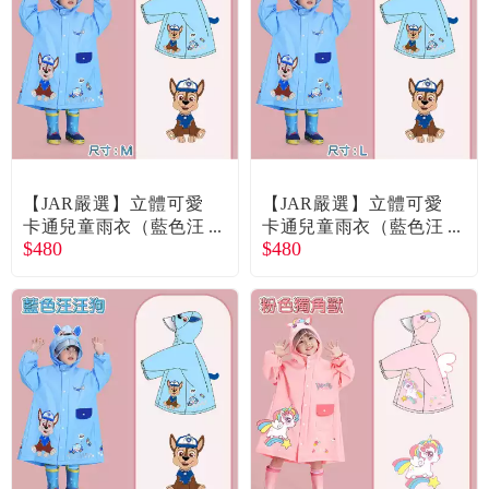
食品／健康食補
優惠券查詢
寵物
登入
名人嚴選
優惠活動
【JAR嚴選】立體可愛
【JAR嚴選】立體可愛
卡通兒童雨衣（藍色汪
卡通兒童雨衣（藍色汪
$480
$480
汪狗）（M）廠商直送
汪狗）（L）廠商直送
關於我們
合作提案
購物流程
會員專區