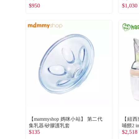
$950
$1,030
【mammyshop 媽咪小站】 第二代
【紐西
集乳器/矽膠護乳套
哺餵2 i
$135
$2,518