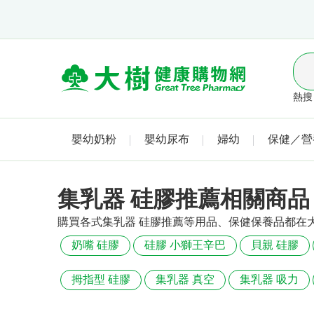
熱搜 
嬰幼奶粉
嬰幼尿布
婦幼
保健／營
集乳器 硅膠推薦相關商品
購買各式集乳器 硅膠推薦等用品、保健保養品都在
奶嘴 硅膠
硅膠 小獅王辛巴
貝親 硅膠
拇指型 硅膠
集乳器 真空
集乳器 吸力