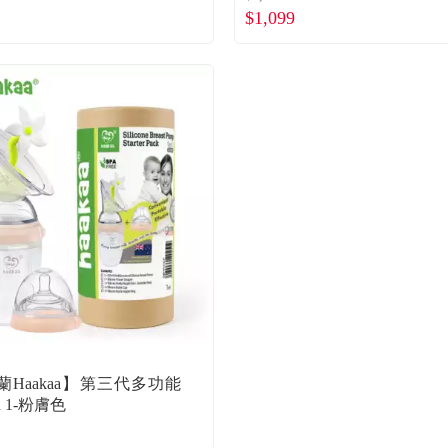
$1,099
小花塞*1)
蘭Haakaa】第三代多功能
n 1-粉膚色