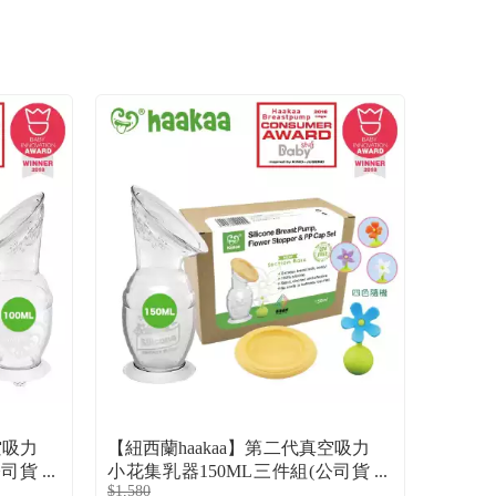
空吸力
【紐西蘭haakaa】第二代真空吸力
公司貨
小花集乳器150ML三件組(公司貨
$1,580
+隨機
集乳瓶150ML*1+防塵蓋*1+隨機