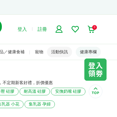
0
登入
註冊
品／健康食補
寵物
活動快訊
名人嚴選
健康專欄
，不定期新客好禮，折價優惠
舒壓 硅膠
耐高溫 硅膠
安撫奶嘴 硅膠
集乳器 小花
集乳器 孕婦