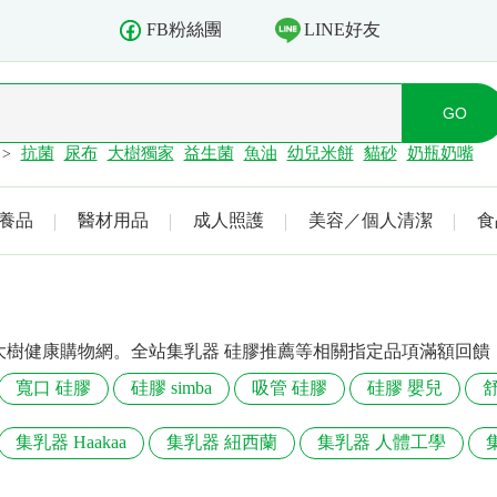
LINE好友
FB粉絲團
抗菌
尿布
大樹獨家
益生菌
魚油
幼兒米餅
貓砂
奶瓶奶嘴
>
養品
醫材用品
成人照護
美容／個人清潔
食
大樹健康購物網。全站集乳器 硅膠推薦等相關指定品項滿額回饋
寬口 硅膠
硅膠 simba
吸管 硅膠
硅膠 嬰兒
集乳器 Haakaa
集乳器 紐西蘭
集乳器 人體工學