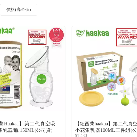
價格(高至低)
蘭Haakaa】第二代真空吸
【紐西蘭haakaa】第二代真
乳器/瓶 150ML(公司貨)
小花集乳器100ML三件組(
$1,480
集乳瓶100ML*1+防塵蓋*1