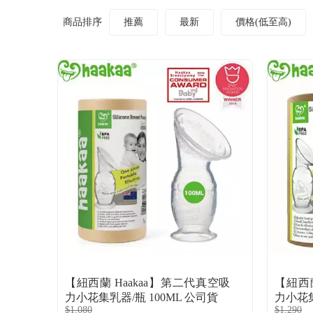
商品排序
推薦
最新
價格(低至高)
【紐西蘭 Haakaa】第二代真空吸
【紐西
力小花集乳器/瓶 100ML 公司貨
力小花集
$1,080
$1,290