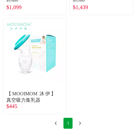
$1,480
$1,580
100ML三件組(公司貨集
150ML三件組(公司貨集
$1,099
$1,439
乳瓶100ML*1+防塵蓋*
乳瓶150ML*1+防塵蓋*
1+隨機小花塞*1)
1+隨機小花塞*1)
【MOOIMOM 沐伊】
真空吸力集乳器
$445
1