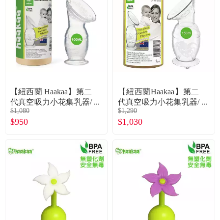
食品／健康食補
優惠券查詢
寵物
登入
名人嚴選
優惠活動
【紐西蘭 Haakaa】第二
【紐西蘭Haakaa】第二
代真空吸力小花集乳器/
代真空吸力小花集乳器/
$1,080
$1,290
瓶 100ML 公司貨
瓶 150ML(公司貨)
關於我們
$950
$1,030
合作提案
購物流程
會員專區