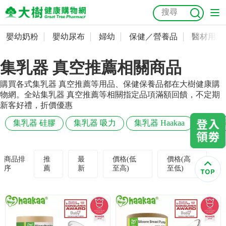
嬰幼奶粉
嬰幼尿布
婦幼
保健／營養品
醫材用品
嬰幼奶粉
會員資料及密碼修改
集乳器 真空推薦相關商品
嬰幼尿布
常用收件人清單
抗菌
尿布
大樹獨家
益生菌
魚油
幼兒米餅
貓砂
購買各式集乳器 真空推薦等用品、保健保養品都在大樹健康購
奶瓶奶嘴
婦幼
訂單查詢
物網。全站集乳器 真空推薦等相關指定品項滿額回饋，不定期
新客好禮，折價優惠
保健／營養品
收藏清單
集乳器 硅膠
集乳器 吸力
集乳器 Haakaa
集乳器
醫材用品
紅利點數查詢
商品排
推
最
價格(低
價格(高
序
薦
新
至高)
至低)
成人照護
購物金查詢
美容／個人清潔
優惠券領取