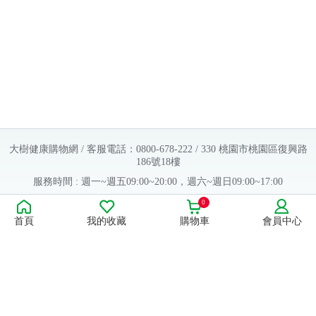
大樹健康購物網 / 客服電話：0800-678-222 / 330 桃園市桃園區復興路
186號18樓
服務時間 : 週一~週五09:00~20:00，週六~週日09:00~17:00
Copyright © 2016 大樹連鎖藥局. All Rights Reserved.
0
首頁
我的收藏
購物車
會員中心
販售業者資料：
許可執照字號：桃字市藥販字第623202B480 號
藥商名稱：大樹醫藥股份有限公司
藥商地址：桃園市桃園區復興路186號18樓
食品業者登錄字號：H-112803476-00000-6
康德科技 系統設計