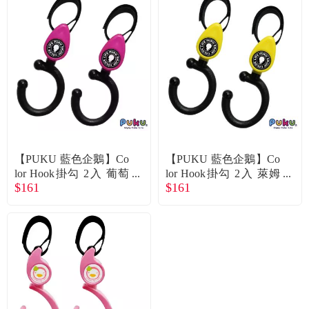
食品／健康食補
優惠券查詢
寵物
登入
名人嚴選
優惠活動
【PUKU 藍色企鵝】Co
【PUKU 藍色企鵝】Co
關於我們
lor Hook掛勾 2入 葡萄
lor Hook掛勾 2入 萊姆
$161
$161
紫
綠
合作提案
購物流程
會員專區