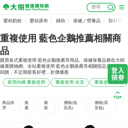
嬰幼奶粉
嬰幼尿布
婦幼
保健／營養品
醫材用品
嬰幼奶粉
會員資料及密碼修改
重複使用 藍色企鵝推薦相關商
嬰幼尿布
常用收件人清單
抗菌
尿布
大樹獨家
益生菌
魚油
幼兒米餅
貓砂
品
奶瓶奶嘴
婦幼
訂單查詢
購買各式重複使用 藍色企鵝推薦等用品、保健保養品都在大樹
健康購物網。全站重複使用 藍色企鵝推薦等相關指定品項滿額
保健／營養品
收藏清單
回饋，不定期新客好禮，折價優惠
尿用內褲 重複使用
重複使用 水洗
重複使用 防漏
醫材用品
紅利點數查詢
成人照護
購物金查詢
商品排
推
最
價格(低
價格(高
序
薦
新
至高)
至低)
美容／個人清潔
優惠券領取