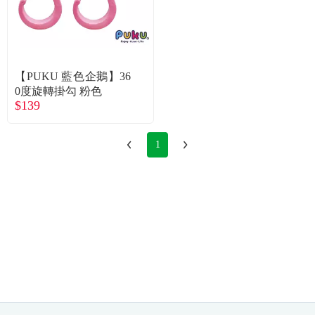
常見問題
折價券、紅利說明
【PUKU 藍色企鵝】36
0度旋轉掛勾 粉色
$139
1