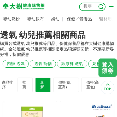
嬰幼奶粉
嬰幼尿布
婦幼
保健／營養品
醫材用品
嬰幼奶粉
會員資料及密碼修改
透氣 幼兒推薦相關商品
嬰幼尿布
常用收件人清單
抗菌
尿布
大樹獨家
益生菌
魚油
幼兒米餅
貓砂
購買各式透氣 幼兒推薦等用品、保健保養品都在大樹健康購物
奶瓶奶嘴
婦幼
訂單查詢
網。全站透氣 幼兒推薦等相關指定品項滿額回饋，不定期新客
好禮，折價優惠
保健／營養品
收藏清單
內褲 透氣
透氣 寵物
紙尿褲 透氣
奶粉 幼兒
醫材用品
紅利點數查詢
商品排
推
最
價格(低
價格(高
序
薦
新
至高)
至低)
成人照護
購物金查詢
美容／個人清潔
優惠券領取