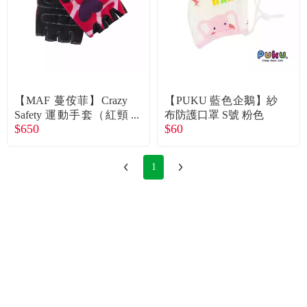
【MAF 蔓侒菲】Crazy
【PUKU 藍色企鵝】紗
Safety 運動手套（紅頸
布防護口罩 S號 粉色
$650
$60
鹿）廠商直送
1