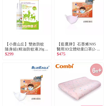
食品／健康食補
優惠券查詢
寵物
登入
名人嚴選
優惠活動
【小鹿山丘】雙效防蚊
【藍鷹牌】石墨烯N95
隨身組(精油防蚊液20g
醫用3D立體幼童口罩(2-
$299
$475
+驅蚊貼片12枚)-大樹獨
6歲)-粉嫩粉（50片／
關於我們
家
盒）廠商直送
合作提案
購物流程
會員專區