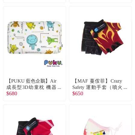
【PUKU 藍色企鵝】Air
【MAF 蔓侒菲】Crazy
成長型3D幼童枕 機器
Safety 運動手套（噴火
$680
$650
人
龍）廠商直送