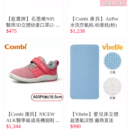
常見問題
折價券、紅利說明
【藍鷹牌】石墨烯N95
【Combi 康貝】AirPro
醫用3D立體幼童口罩(2-
水洗空氣枕-幼童枕(粉)
$475
$1,238
6歲)-白雲白（50片／
盒）廠商直送
【Combi 康貝】NICEW
【Vibebe】嬰兒床立體
ALK醫學級成長機能鞋
超透氣涼墊 廠商直送
$1,344
$990
A03PI粉18.5（18014）