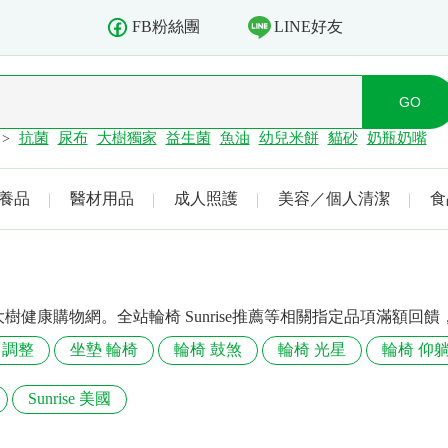
LINE好友
FB粉絲團
抗菌
尿布
大樹獨家
益生菌
魚油
幼兒米餅
貓砂
奶瓶奶嘴
>
養品
醫材用品
成人照護
美容／個人清潔
食
品
在大樹健康購物網。全站輪椅 Sunrise推薦等相關指定品項滿額
 調整
坐墊 輪椅
輪椅 鼓煞
輪椅 光星
輪椅 仰
Sunrise 美國