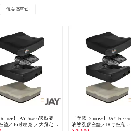
價格(高至低)
unrise】JAYFusion適型液
【美國 Sunrise】JAY-Fusi
座墊／16吋座寬 ／大腿定
液態凝膠座墊／18吋座寬 
0
$28,800
廠商直送
款 廠商直送