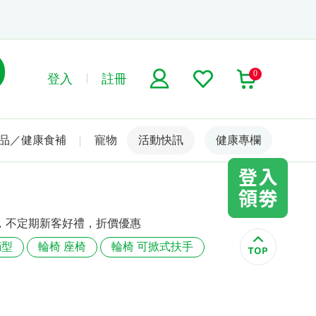
0
登入
註冊
品／健康食補
寵物
活動快訊
名人嚴選
健康專欄
回饋，不定期新客好禮，折價優惠
躺型
輪椅 座椅
輪椅 可掀式扶手