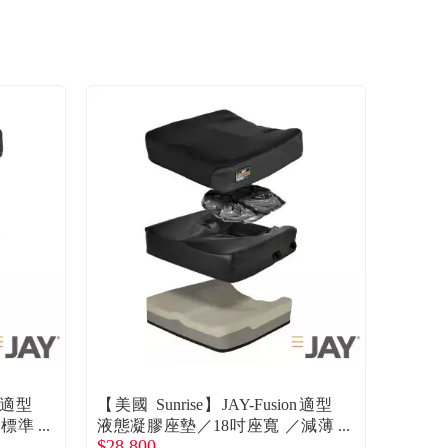
on適型
【美國 Sunrise】JAY-Fusion適型
／標準
液態凝膠座墊／18吋座寬 ／減薄
$28,800
款 廠商直送