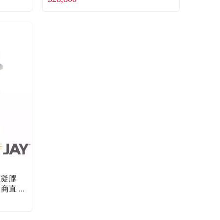
態凝膠
廠商直