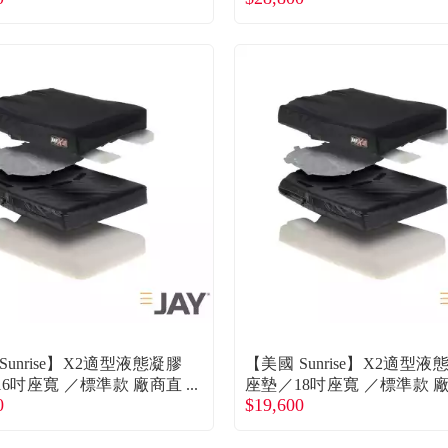
Sunrise】X2適型液態凝膠
【美國 Sunrise】X2適型液
16吋座寬 ／標準款 廠商直
座墊／18吋座寬 ／標準款 
0
$19,600
送