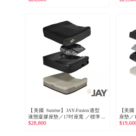
【美國 Sunrise】JAY-Fusion適型
【美國 
液態凝膠座墊／17吋座寬 ／標準
座墊／
$28,800
$19,60
款 廠商直送
送