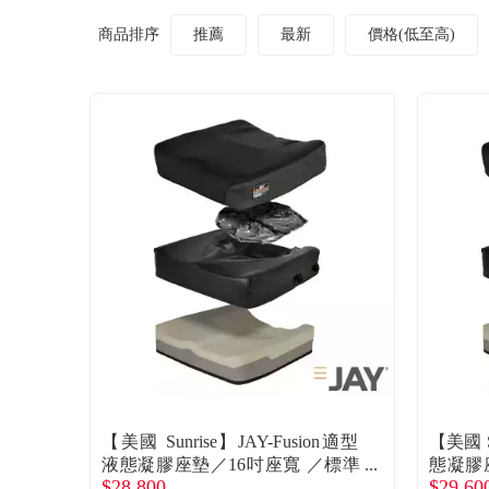
商品排序
推薦
最新
價格(低至高)
【美國 Sunrise】JAY-Fusion適型
【美國 S
液態凝膠座墊／16吋座寬 ／標準
態凝膠
$28,800
$29,60
款 廠商直送
位款 