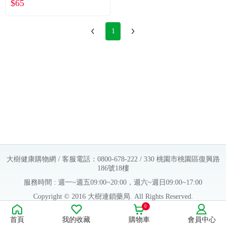
$65
刷-1入(顏色隨機)
1
大樹健康購物網 / 客服電話：0800-678-222 / 330 桃園市桃園區復興路
186號18樓
服務時間 : 週一~週五09:00~20:00，週六~週日09:00~17:00
Copyright © 2016 大樹連鎖藥局. All Rights Reserved.
0
販售業者資料：
首頁
我的收藏
購物車
會員中心
許可執照字號：桃字市藥販字第623202B480 號