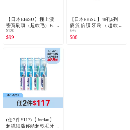
常見問題
折價券、紅利說明
【日本EBiSU】極上濃
【日本EBiSU】48孔6列
密寬刷頭（超軟毛）B-
優質倍護牙刷（超軟
$120
$95
3620SS
毛）B-8004 6R
$99
$88
(任2件$117)【Jordan】
超纖細迷你頭超軟毛牙