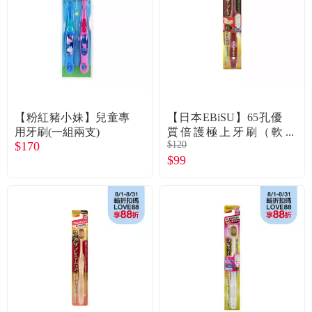
食品／健康食補
優惠券查詢
寵物
登入
名人嚴選
【粉紅豬小妹】兒童專
【日本EBiSU】65孔優
優惠活動
用牙刷(一組兩支)
質倍護極上牙刷（軟
$170
$120
毛）B-8011S
$99
關於我們
合作提案
購物流程
會員專區