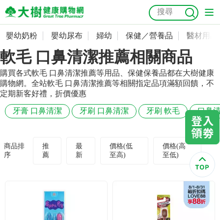
嬰幼奶粉
嬰幼尿布
婦幼
保健／營養品
醫材用品
嬰幼奶粉
會員資料及密碼修改
軟毛 口鼻清潔推薦相關商品
嬰幼尿布
常用收件人清單
抗菌
尿布
大樹獨家
益生菌
魚油
幼兒米餅
貓砂
購買各式軟毛 口鼻清潔推薦等用品、保健保養品都在大樹健康
購物網。全站軟毛 口鼻清潔推薦等相關指定品項滿額回饋，不
奶瓶奶嘴
婦幼
訂單查詢
定期新客好禮，折價優惠
牙膏 口鼻清潔
牙刷 口鼻清潔
牙刷 軟毛
口鼻清
保健／營養品
收藏清單
醫材用品
紅利點數查詢
商品排
推
最
價格(低
價格(高
序
薦
新
至高)
至低)
成人照護
購物金查詢
美容／個人清潔
優惠券領取