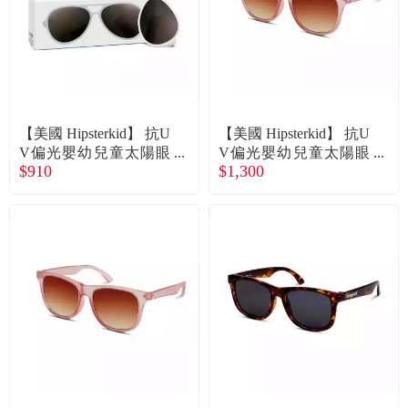
【美國 Hipsterkid】 抗U
【美國 Hipsterkid】 抗U
V偏光嬰幼兒童太陽眼
V偏光嬰幼兒童太陽眼
$910
$1,300
鏡(附固定繩)-飛行員白
鏡(附固定繩)-奢華玫瑰
3-6歲 廠商直送
0-2歲 廠商直送