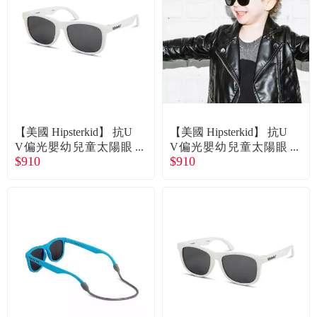
食品／健康食補
優惠券查詢
寵物
登入
名人嚴選
優惠活動
【美國 Hipsterkid】 抗U
【美國 Hipsterkid】 抗U
V偏光嬰幼兒童太陽眼
V偏光嬰幼兒童太陽眼
$910
$910
鏡(附固定繩)繽紛白36
鏡(附固定繩)-繽紛黑0-2
關於我們
歲 廠商直送
歲 廠商直送
合作提案
購物流程
會員專區