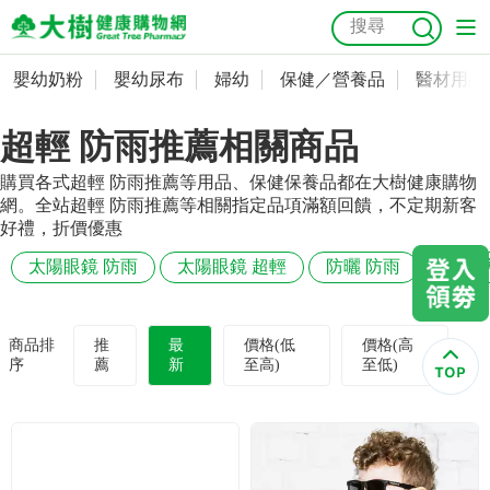
嬰幼奶粉
嬰幼尿布
婦幼
保健／營養品
醫材用品
嬰幼奶粉
會員資料及密碼修改
超輕 防雨推薦相關商品
嬰幼尿布
常用收件人清單
抗菌
尿布
大樹獨家
益生菌
魚油
幼兒米餅
貓砂
購買各式超輕 防雨推薦等用品、保健保養品都在大樹健康購物
奶瓶奶嘴
婦幼
訂單查詢
網。全站超輕 防雨推薦等相關指定品項滿額回饋，不定期新客
好禮，折價優惠
保健／營養品
收藏清單
太陽眼鏡 防雨
太陽眼鏡 超輕
防曬 防雨
超輕 
醫材用品
紅利點數查詢
商品排
推
最
價格(低
價格(高
序
薦
新
至高)
至低)
成人照護
購物金查詢
美容／個人清潔
優惠券領取