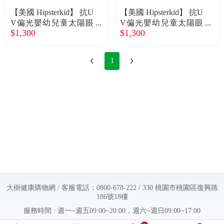
【美國 Hipsterkid】 抗U
【美國 Hipsterkid】 抗U
V偏光嬰幼兒童太陽眼
V偏光嬰幼兒童太陽眼
$1,300
$1,300
鏡(附固定繩)-奢華玫瑰
鏡(附固定繩)-奢華玳瑁
3-6歲 廠商直送
0-2歲 廠商直送
1
大樹健康購物網 / 客服電話：0800-678-222 / 330 桃園市桃園區復興路
186號18樓
服務時間 : 週一~週五09:00~20:00，週六~週日09:00~17:00