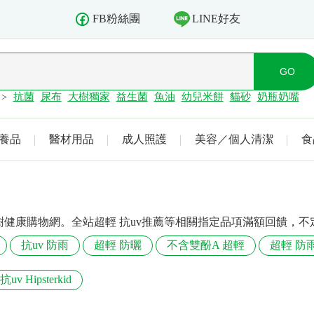
LINE好友
FB粉絲團
抗菌
尿布
大樹獨家
益生菌
魚油
幼兒米餅
貓砂
奶瓶奶嘴
>
養品
醫材用品
成人照護
美容／個人清潔
食
樹健康購物網。全站超輕 抗uv推薦等相關指定品項滿額回饋，
抗uv 防雨
超輕 防曬
不含雙酚A 超輕
超輕 防
抗uv Hipsterkid