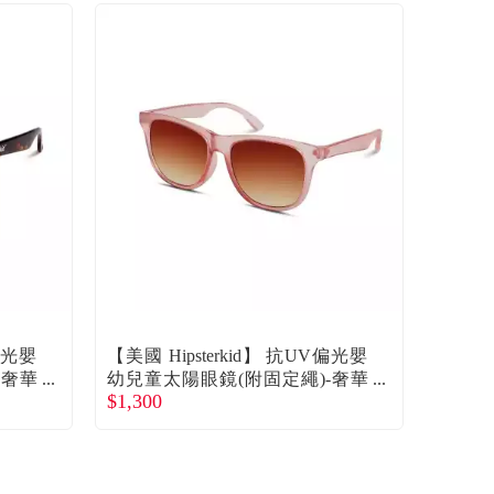
V偏光嬰
【美國 Hipsterkid】 抗UV偏光嬰
-奢華
幼兒童太陽眼鏡(附固定繩)-奢華
$1,300
玫瑰0-2歲 廠商直送