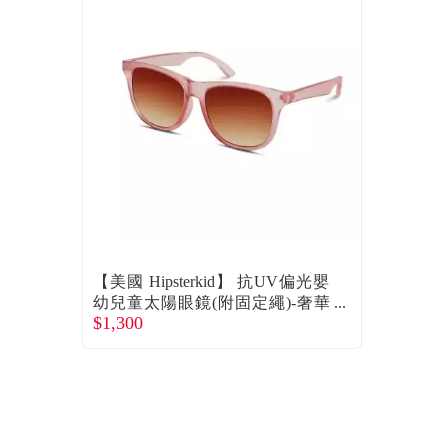
【美國 Hipsterkid】 抗UV偏光嬰
幼兒童太陽眼鏡(附固定繩)-奢華
$1,300
玫瑰3-6歲 廠商直送