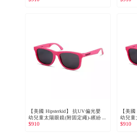
【美國 Hipsterkid】 抗UV偏光嬰
【美國 H
幼兒童太陽眼鏡(附固定繩)-繽紛
幼兒童
$910
$910
桃0-2歲 廠商直送
桃3-6