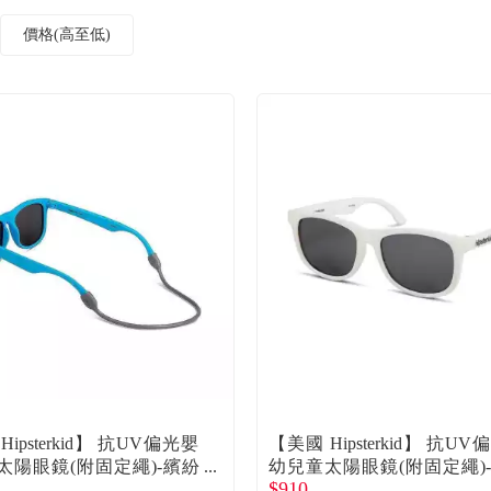
價格(高至低)
ipsterkid】 抗UV偏光嬰
【美國 Hipsterkid】 抗U
太陽眼鏡(附固定繩)-繽紛
幼兒童太陽眼鏡(附固定繩)
$910
歲 廠商直送
白0-2歲 廠商直送