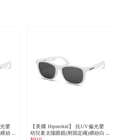
V偏光嬰
【美國 Hipsterkid】 抗UV偏光嬰
-繽紛
幼兒童太陽眼鏡(附固定繩)繽紛白
$910
36歲 廠商直送