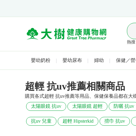
熱搜 
嬰幼奶粉
嬰幼尿布
婦幼
保健／營
超輕 抗uv推薦相關商品
購買各式超輕 抗uv推薦等用品、保健保養品都在大
太陽眼鏡 抗uv
太陽眼鏡 超輕
防曬 抗uv
抗uv 兒童
超輕 Hipsterkid
揹巾 抗uv