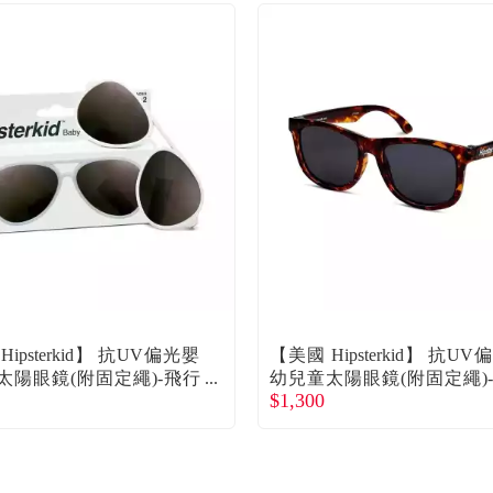
ipsterkid】 抗UV偏光嬰
【美國 Hipsterkid】 抗U
太陽眼鏡(附固定繩)-飛行
幼兒童太陽眼鏡(附固定繩)
$1,300
6歲 廠商直送
玳瑁0-2歲 廠商直送