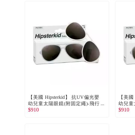
【美國 Hipsterkid】 抗UV偏光嬰
【美國 H
幼兒童太陽眼鏡(附固定繩)-飛行
幼兒童
$910
$910
員白0-2歲 廠商直送
員白3-