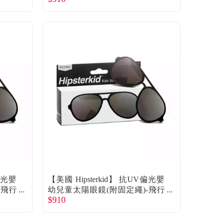
V偏光嬰
【美國 Hipsterkid】 抗UV偏光嬰
-飛行
幼兒童太陽眼鏡(附固定繩)-飛行
$910
員黑3-6歲 廠商直送