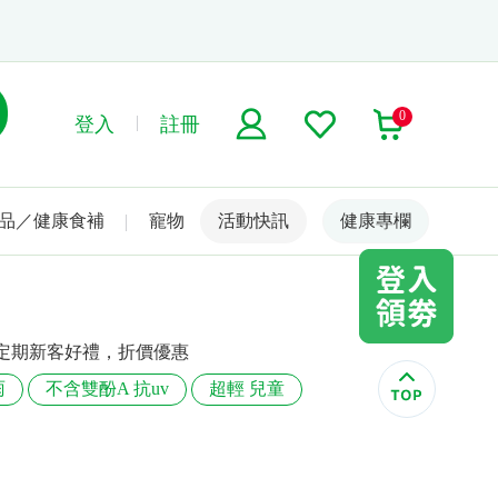
0
登入
註冊
品／健康食補
寵物
活動快訊
名人嚴選
健康專欄
不定期新客好禮，折價優惠
雨
不含雙酚A 抗uv
超輕 兒童