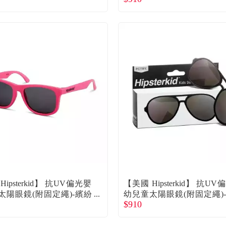
ipsterkid】 抗UV偏光嬰
【美國 Hipsterkid】 抗U
太陽眼鏡(附固定繩)-繽紛
幼兒童太陽眼鏡(附固定繩)
$910
歲 廠商直送
員黑0-2歲 廠商直送