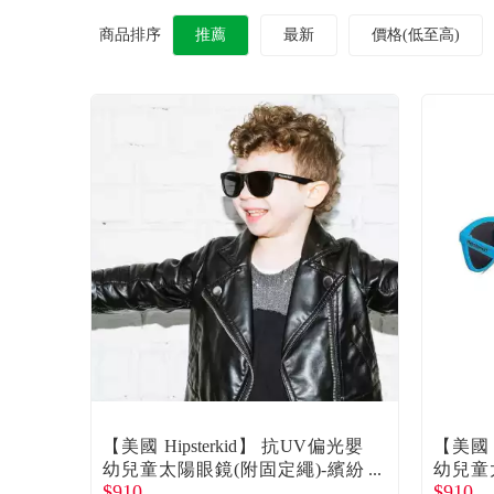
商品排序
推薦
最新
價格(低至高)
【美國 Hipsterkid】 抗UV偏光嬰
【美國 H
幼兒童太陽眼鏡(附固定繩)-繽紛
幼兒童
$910
$910
黑0-2歲 廠商直送
藍0-2