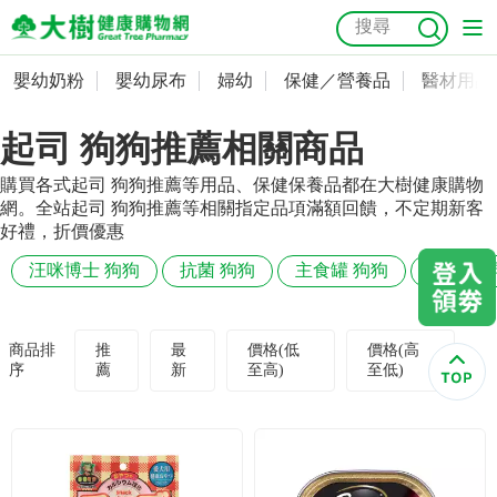
嬰幼奶粉
嬰幼尿布
婦幼
保健／營養品
醫材用品
嬰幼奶粉
會員資料及密碼修改
起司 狗狗推薦相關商品
嬰幼尿布
常用收件人清單
抗菌
尿布
大樹獨家
益生菌
魚油
幼兒米餅
貓砂
購買各式起司 狗狗推薦等用品、保健保養品都在大樹健康購物
奶瓶奶嘴
婦幼
訂單查詢
網。全站起司 狗狗推薦等相關指定品項滿額回饋，不定期新客
好禮，折價優惠
保健／營養品
收藏清單
汪咪博士 狗狗
抗菌 狗狗
主食罐 狗狗
除臭 狗
醫材用品
紅利點數查詢
商品排
推
最
價格(低
價格(高
序
薦
新
至高)
至低)
成人照護
購物金查詢
美容／個人清潔
優惠券領取