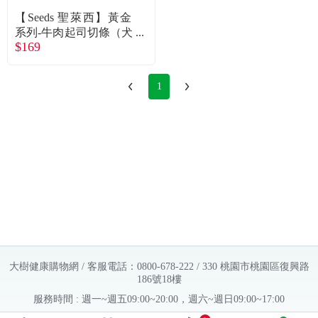
【Seeds 聖萊西】黃金
系列-牛肉起司切條（犬
$169
零食）260g
1
大樹健康購物網 / 客服電話：0800-678-222 / 330 桃園市桃園區復興路
186號18樓
服務時間 : 週一~週五09:00~20:00，週六~週日09:00~17:00