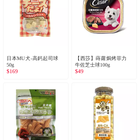
食品／健康食補
優惠券查詢
寵物
登入
名人嚴選
優惠活動
日本MU犬-高鈣起司球
【西莎】蒔蘿焗烤菲力
50g
牛佐芝士球100g
$169
$49
關於我們
合作提案
購物流程
會員專區