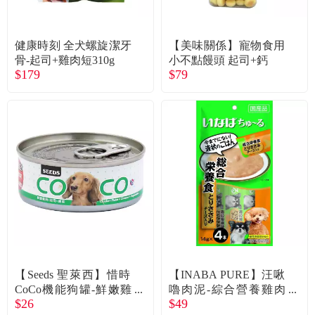
常見問題
折價券、紅利說明
健康時刻 全犬螺旋潔牙
【美味關係】寵物食用
骨-起司+雞肉短310g
小不點饅頭 起司+鈣
$179
$79
【Seeds 聖萊西】惜時
【INABA PURE】汪啾
CoCo機能狗罐-鮮嫩雞
嚕肉泥-綜合營養雞肉
$26
$49
肉+起司+蔬菜80g
+起司14g*4入/包