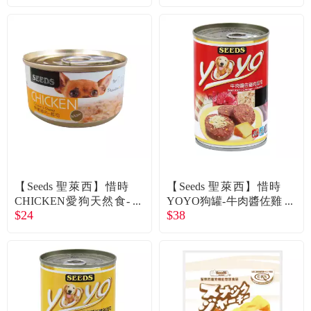
【Seeds 聖萊西】惜時
【Seeds 聖萊西】惜時
CHICKEN愛狗天然食-
YOYO狗罐-牛肉醬佐雞
$24
$38
雞肉+起司70g
肉起司375g