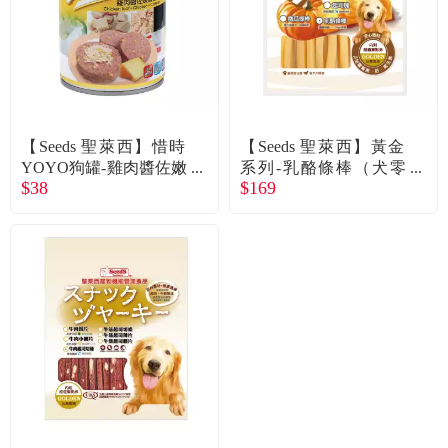
【Seeds 聖萊西】惜時
【Seeds 聖萊西】黃金
YOYO狗罐-雞肉醬佐嫩
系列-乳酪條棒（犬零
$38
$169
雞起司375g
食）280g