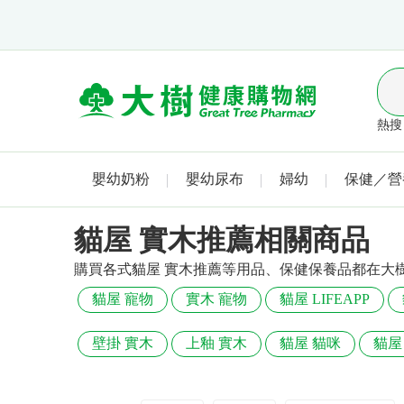
熱搜 
嬰幼奶粉
嬰幼尿布
婦幼
保健／營
貓屋 實木推薦相關商品
購買各式貓屋 實木推薦等用品、保健保養品都在大
貓屋 寵物
實木 寵物
貓屋 LIFEAPP
壁掛 實木
上釉 實木
貓屋 貓咪
貓屋