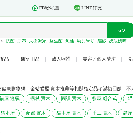
LINE好友
FB粉絲團
抗菌
尿布
大樹獨家
益生菌
魚油
幼兒米餅
貓砂
奶瓶奶嘴
>
養品
醫材用品
成人照護
美容／個人清潔
食
樹健康購物網。全站貓屋 實木推薦等相關指定品項滿額回饋，不
貓屋 透氣
拐杖 實木
圓弧 實木
貓屋 組合式
貓
 貓本屋
食碗 實木
貓本屋 實木
手工 實木
貓屋