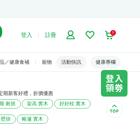
0
登入
註冊
品／健康食補
寵物
活動快訊
名人嚴選
健康專欄
定期新客好禮，折價優惠
屋 耐抓
架高 實木
好好杖 實木
 壁掛
帳篷 實木