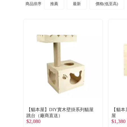
商品排序
推薦
最新
價格(低至高)
【貓本屋】DIY實木壁掛系列貓屋
【貓本
跳台（廠商直送）
屋
$2,080
$1,380