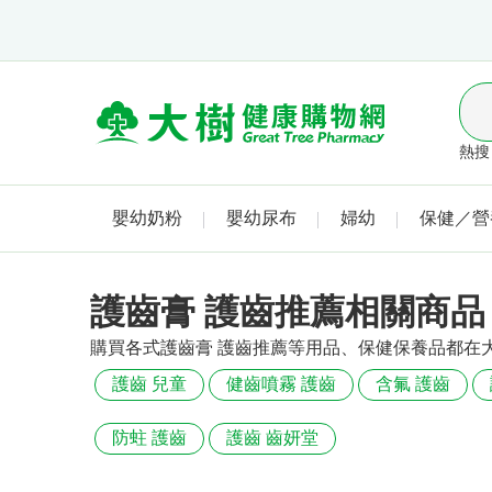
熱搜 
嬰幼奶粉
嬰幼尿布
婦幼
保健／營
護齒膏 護齒推薦相關商品
購買各式護齒膏 護齒推薦等用品、保健保養品都在
護齒 兒童
健齒噴霧 護齒
含氟 護齒
防蛀 護齒
護齒 齒妍堂