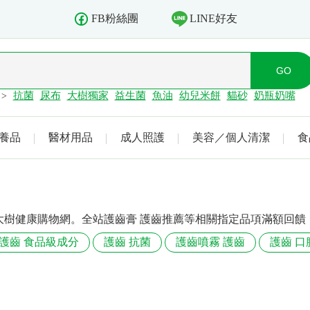
LINE好友
FB粉絲團
抗菌
尿布
大樹獨家
益生菌
魚油
幼兒米餅
貓砂
奶瓶奶嘴
>
養品
醫材用品
成人照護
美容／個人清潔
食
大樹健康購物網。全站護齒膏 護齒推薦等相關指定品項滿額回饋
護齒 食品級成分
護齒 抗菌
護齒噴霧 護齒
護齒 口