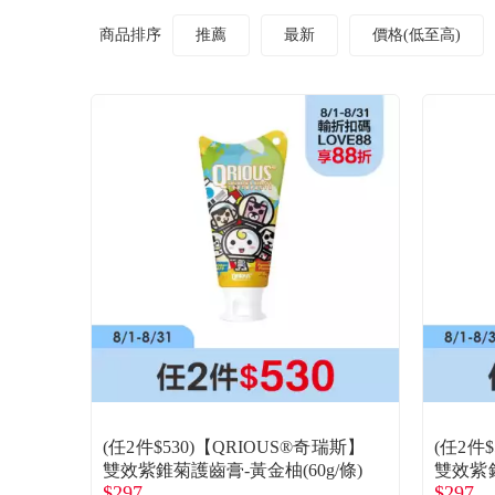
商品排序
推薦
最新
價格(低至高)
(任2件$530)【QRIOUS®奇瑞斯】
(任2件
雙效紫錐菊護齒膏-黃金柚(60g/條)
雙效紫
$297
$297
g/條)