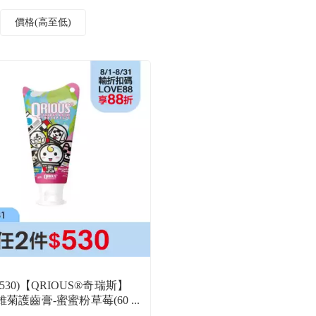
價格(高至低)
$530)【QRIOUS®奇瑞斯】
錐菊護齒膏-蜜蜜粉草莓(60