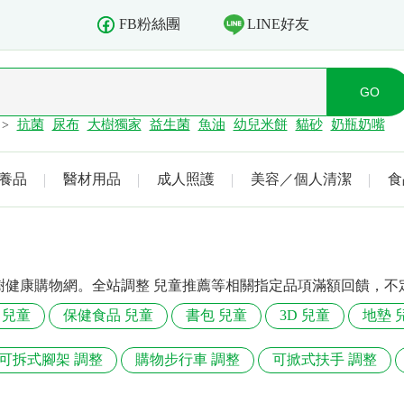
LINE好友
FB粉絲團
抗菌
尿布
大樹獨家
益生菌
魚油
幼兒米餅
貓砂
奶瓶奶嘴
>
養品
醫材用品
成人照護
美容／個人清潔
食
樹健康購物網。全站調整 兒童推薦等相關指定品項滿額回饋，不
 兒童
保健食品 兒童
書包 兒童
3D 兒童
地墊 
可拆式腳架 調整
購物步行車 調整
可掀式扶手 調整