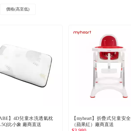
價格(高至低)
MABE】4D兒童水洗透氣枕
【myheart】折疊式兒童安
*4.5Q比小象 廠商直送
（蘋果紅）廠商直送
$3,980