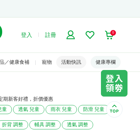
0
登入
註冊
品／健康食補
寵物
活動快訊
名人嚴選
健康專欄
定期新客好禮，折價優惠
兒童
透氣 兒童
雨衣 兒童
防滑 兒童
折背 調整
輔具 調整
透氣 調整