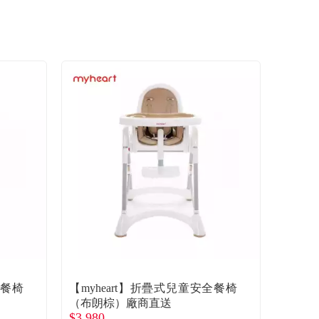
全餐椅
【myheart】折疊式兒童安全餐椅
（布朗棕）廠商直送
$3,980