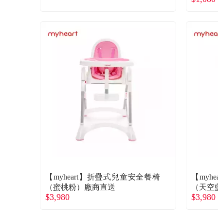
【myheart】折疊式兒童安全餐椅
【myh
（蜜桃粉）廠商直送
（天空
$3,980
$3,980