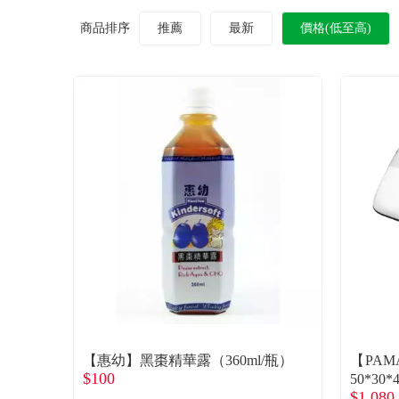
商品排序
推薦
最新
價格(低至高)
【惠幼】黑棗精華露（360ml/瓶）
【PA
$100
50*30
$1,080