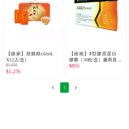
食品／健康食補
優惠券查詢
寵物
登入
名人嚴選
優惠活動
【娘家】熬雞精(42mL
【維格】Ⅱ型膠原蛋白
X12入/盒)
膠囊（30粒/盒）廠商直
$1,620
$855
送
關於我們
$1,276
合作提案
1
購物流程
會員專區