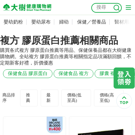
嬰幼奶粉
嬰幼尿布
婦幼
保健／營養品
醫材用品
嬰幼奶粉
會員資料及密碼修改
複方 膠原蛋白推薦相關商品
嬰幼尿布
常用收件人清單
抗菌
尿布
大樹獨家
益生菌
魚油
幼兒米餅
貓砂
購買各式複方 膠原蛋白推薦等用品、保健保養品都在大樹健康
奶瓶奶嘴
婦幼
訂單查詢
購物網。全站複方 膠原蛋白推薦等相關指定品項滿額回饋，不
定期新客好禮，折價優惠
保健／營養品
收藏清單
保健食品 膠原蛋白
保健食品 複方
膠囊 複方
醫材用品
紅利點數查詢
商品排
推
最
價格(低
價格(高
序
薦
新
至高)
至低)
成人照護
購物金查詢
美容／個人清潔
優惠券領取