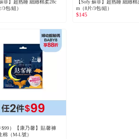
y 蘇菲】超熟睡 細緻棉柔28c
【Sofy 蘇菲】超熟睡 細緻棉柔
片/3包/組）
m（8片/3包/組）
$145
件$99）【康乃馨】貼馨褲
生棉（M-L號）