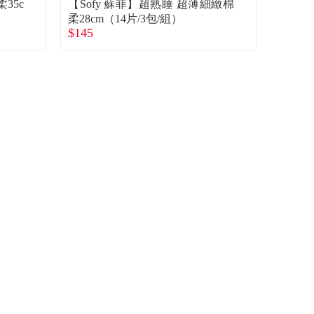
35c
【Sofy 蘇菲】超熟睡 超薄細緻棉
柔28cm（14片/3包/組）
$145