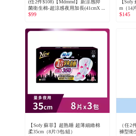
(任2件$108)【Mdmmd】新涼感抑
【Sof
菌衛生棉-超涼感夜用加長(41cmX
m（14
$99
$145
5片)後宮
【Sofy 蘇菲】超熟睡 超薄細緻棉
（任2
柔35cm（8片/3包/組）
褲型衛