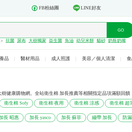
LINE好友
FB粉絲團
抗菌
尿布
大樹獨家
益生菌
魚油
幼兒米餅
貓砂
奶瓶奶嘴
>
養品
醫材用品
成人照護
美容／個人清潔
食
大樹健康購物網。全站衛生棉 加長推薦等相關指定品項滿額回饋
衛生棉 Sofy
衛生棉 夜用
衛生棉 涼感
衛生棉 超
加長 昭惠
加長 yasco
加長 蘇菲
繃帶 加長
防漏