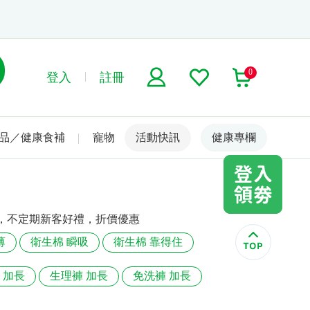
0
登入
註冊
品／健康食補
寵物
活動快訊
名人嚴選
健康專欄
，不定期新客好禮，折價優惠
薄
衛生棉 瞬吸
衛生棉 靠得住
 加長
生理褲 加長
免洗褲 加長