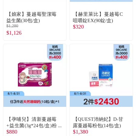
常見問題
【娘家】蔓越莓聖潔莓
【赫里萊比】蔓越莓C
折價券、紅利說明
益生菌(30包/盒)
咀嚼錠EX(90錠/盒)
$1,280
$320
$1,126
【孕哺兒】清新蔓越莓
【QUEST沛納妃】D-甘
+益生菌(3g*24包/盒)粉
露蔓越莓粉包(14包/盒)
$880
$1,380
包