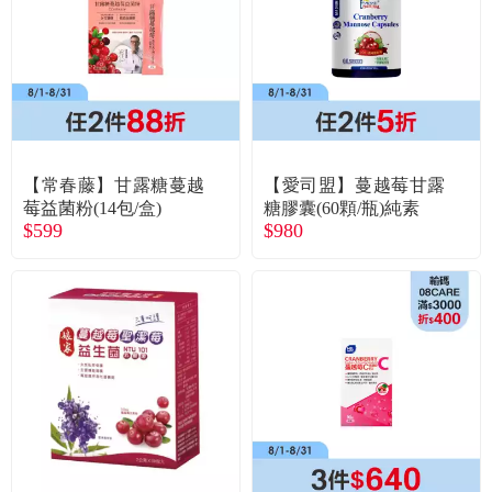
食品／健康食補
優惠券查詢
寵物
登入
名人嚴選
【常春藤】甘露糖蔓越
【愛司盟】蔓越莓甘露
優惠活動
莓益菌粉(14包/盒)
糖膠囊(60顆/瓶)純素
$599
$980
關於我們
合作提案
購物流程
會員專區