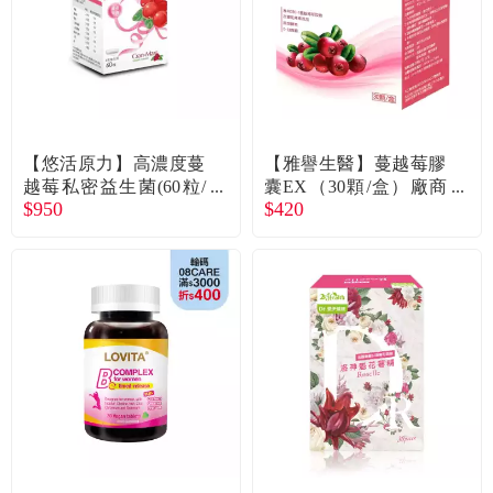
【悠活原力】高濃度蔓
【雅譽生醫】蔓越莓膠
越莓私密益生菌(60粒/
囊EX（30顆/盒）廠商
$950
$420
瓶)
直送