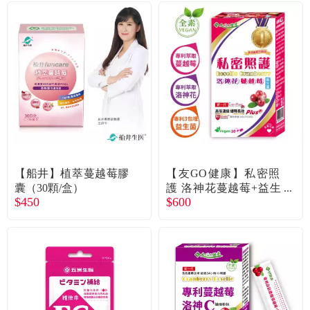
【船井】植萃蔓越莓膠
【友GO健康】私密照
囊（30顆/盒）
護 洛神花蔓越莓+益生
$450
$600
菌（30顆/盒）廠商直送