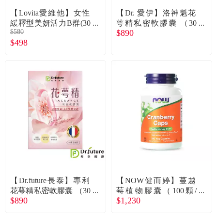
【Lovita愛維他】女性
【Dr. 愛伊】洛神魁花
緩釋型美妍活力B群(30
萼精私密軟膠囊 （30
$580
$890
錠/盒)
顆/盒） 廠商直送
$498
【Dr.future長泰】專利
【NOW健而婷】蔓越
花萼精私密軟膠囊 （30
莓植物膠囊（100顆/
$890
$1,230
顆/盒） 廠商直送
瓶）廠商直送