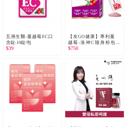
五洲生醫-蔓越莓EC口
【友GO健康】專利蔓
含錠-10錠/包
越莓-洛神C隨身粉包
$39
$750
（30包/盒）廠商直送