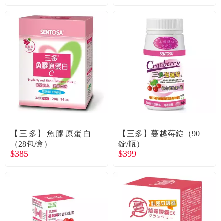
【三多】魚膠原蛋白
【三多】蔓越莓錠（90
（28包/盒）
錠/瓶）
$385
$399