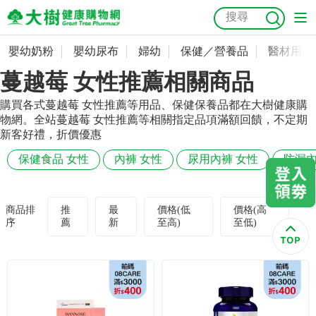
嬰幼奶粉
嬰幼尿布
婦幼
保健／營養品
醫材用品
嬰幼奶粉
會員資料及密碼修改
蔓越莓 女性推薦相關商品
嬰幼尿布
常用收件人清單
抗菌
尿布
大樹獨家
益生菌
魚油
幼兒米餅
貓砂
購買各式蔓越莓 女性推薦等用品、保健保養品都在大樹健康購
物網。全站蔓越莓 女性推薦等相關指定品項滿額回饋，不定期
奶瓶奶嘴
婦幼
訂單查詢
新客好禮，折價優惠
保健食品 女性
內褲 女性
尿用內褲 女性
防漏內
保健／營養品
收藏清單
醫材用品
紅利點數查詢
商品排
推
最
價格(低
價格(高
序
薦
新
至高)
至低)
成人照護
購物金查詢
美容／個人清潔
優惠券領取