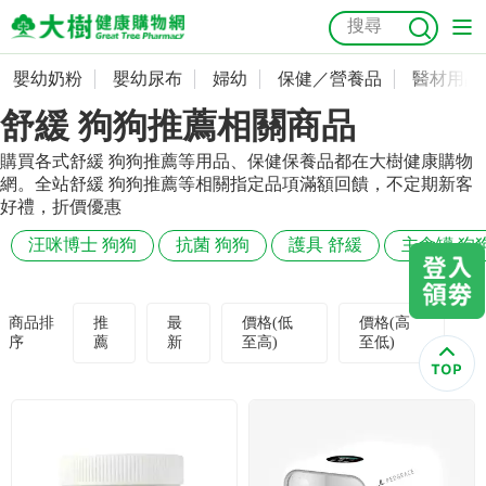
嬰幼奶粉
嬰幼尿布
婦幼
保健／營養品
醫材用品
嬰幼奶粉
會員資料及密碼修改
舒緩 狗狗推薦相關商品
嬰幼尿布
常用收件人清單
抗菌
尿布
大樹獨家
益生菌
魚油
幼兒米餅
貓砂
購買各式舒緩 狗狗推薦等用品、保健保養品都在大樹健康購物
網。全站舒緩 狗狗推薦等相關指定品項滿額回饋，不定期新客
奶瓶奶嘴
婦幼
訂單查詢
好禮，折價優惠
汪咪博士 狗狗
抗菌 狗狗
護具 舒緩
主食罐 狗
保健／營養品
收藏清單
醫材用品
紅利點數查詢
商品排
推
最
價格(低
價格(高
序
薦
新
至高)
至低)
成人照護
購物金查詢
美容／個人清潔
優惠券領取