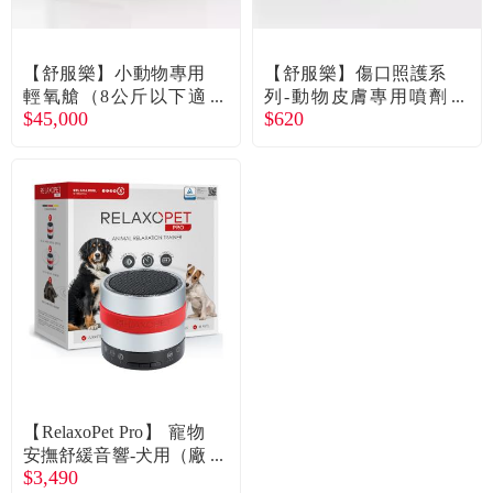
常見問題
折價券、紅利說明
【舒服樂】小動物專用
【舒服樂】傷口照護系
輕氧艙（8公斤以下適
列-動物皮膚專用噴劑
$45,000
$620
用）手動式-蘋果綠（廠
（70ml）（廠商直送）
商直送）
【RelaxoPet Pro】 寵物
安撫舒緩音響-犬用（廠
$3,490
商直送）