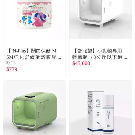
食品／健康食補
優惠券查詢
寵物
登入
名人嚴選
【IN-Plus】關節保健 M
【舒服樂】小動物專用
優惠活動
SM強化舒緩蛋殼膜配
輕氧艙（8公斤以下適
$944
$45,000
方（60入）
用）手動式-百合白（廠
$779
商直送）
關於我們
合作提案
購物流程
會員專區