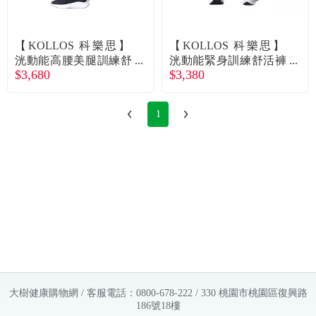
常見問題
折價券、紅利說明
【KOLLOS 科樂思】
【KOLLOS 科樂思】
洸動能高腰美腿訓練舒
洸動能緊身訓練舒活褲
$3,680
$3,380
活褲 女款（XS / S / M /
男款（S / M / L / XL / 2
L / XL）廠商直送
XL）廠商直送
1
大樹健康購物網 / 客服電話：0800-678-222 / 330 桃園市桃園區復興路
186號18樓