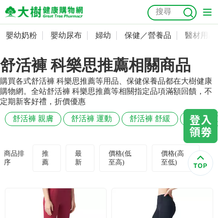
嬰幼奶粉
嬰幼尿布
婦幼
保健／營養品
醫材用品
嬰幼奶粉
會員資料及密碼修改
舒活褲 科樂思推薦相關商品
嬰幼尿布
常用收件人清單
抗菌
尿布
大樹獨家
益生菌
魚油
幼兒米餅
貓砂
購買各式舒活褲 科樂思推薦等用品、保健保養品都在大樹健康
奶瓶奶嘴
婦幼
訂單查詢
購物網。全站舒活褲 科樂思推薦等相關指定品項滿額回饋，不
定期新客好禮，折價優惠
保健／營養品
收藏清單
舒活褲 親膚
舒活褲 運動
舒活褲 舒緩
舒活褲 
醫材用品
紅利點數查詢
商品排
推
最
價格(低
價格(高
序
薦
新
至高)
至低)
成人照護
購物金查詢
美容／個人清潔
優惠券領取