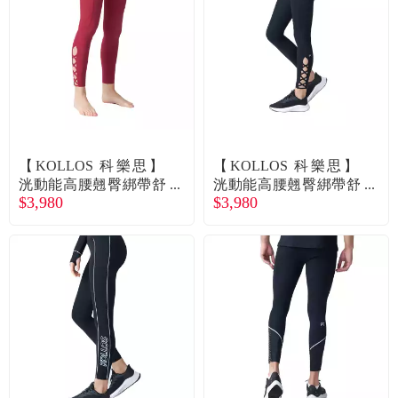
食品／健康食補
優惠券查詢
寵物
登入
名人嚴選
優惠活動
【KOLLOS 科樂思】
【KOLLOS 科樂思】
洸動能高腰翹臀綁帶舒
洸動能高腰翹臀綁帶舒
$3,980
$3,980
活褲 女款（XS / S / M /
活褲 女款（XS / S / M /
關於我們
L / XL）薔薇紅-廠商直
L / XL） -靜謐黑-廠商
送
直送
合作提案
購物流程
會員專區